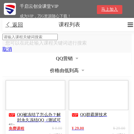
千启云创业课堂VIP
马上加入
成为VIP，万G资源随心下载！
课程列表


返回
您可以在此处输入课程关键词进行搜索
取消
QQ营销
价格由低到高


QQ被冻结了怎么办？解
QQ群霸屏技术
封永久冻结QQ（测试可
行）
¥ 0.00
¥ 29.00
¥ 29.00
免费课程