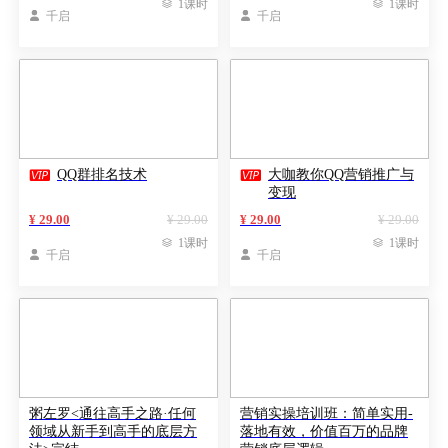

1课时

1课时

千启

千启


QQ群排名技术
大咖教你QQ营销推广与
变现
¥ 29.00
¥ 29.00
¥ 29.00
¥ 29.00

1课时

1课时

千启

千启
粥左罗<通往高手之路·任何
营销实操培训班：简单实用-
领域从新手到高手的底层方
落地有效，价值百万的品牌