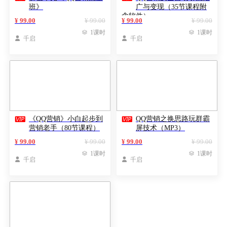
班》
广与变现（35节课程附
含软件）
¥ 99.00
¥ 99.00
¥ 99.00
¥ 99.00

1课时

1课时

千启

千启


《QQ营销》小白起步到
QQ营销之换思路玩群霸
营销老手（80节课程）
屏技术（MP3）
¥ 99.00
¥ 99.00
¥ 99.00
¥ 99.00

1课时

1课时

千启

千启