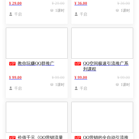
法>完结
营销底层逻辑
¥ 29.00
¥ 29.00
¥ 36.00
¥ 36.00

1课时

1课时

千启

千启


教你玩赚QQ群推广
QQ空间极速引流推广系
列课程
¥ 99.00
¥ 99.00
¥ 99.00
¥ 99.00

1课时

1课时

千启

千启


价值千元《QQ营销流量
QQ营销的全自动引流推