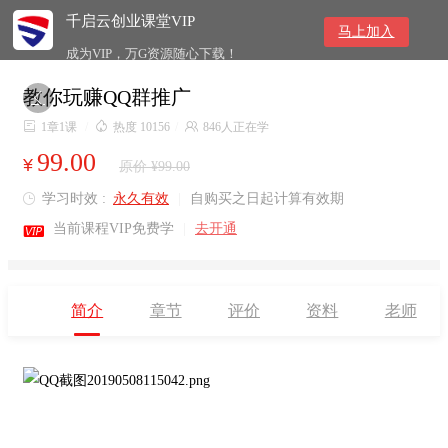
千启云创业课堂VIP
马上加入
成为VIP，万G资源随心下载！
教你玩赚QQ群推广


1章1课
/

热度 10156
/

846人正在学
99.00
¥
原价 ¥99.00
学习时效 :
永久有效
|
自购买之日起计算有效期


当前课程VIP免费学
|
去开通
简介
章节
评价
资料
老师