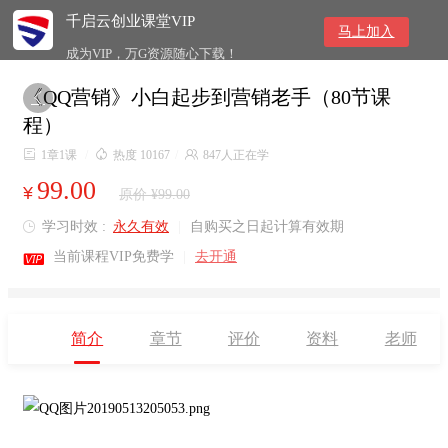
千启云创业课堂VIP
马上加入
成为VIP，万G资源随心下载！
《QQ营销》小白起步到营销老手（80节课

程）

1章1课
/

热度 10167
/

847人正在学
99.00
¥
原价 ¥99.00
学习时效 :
永久有效
|
自购买之日起计算有效期


当前课程VIP免费学
|
去开通
简介
章节
评价
资料
老师