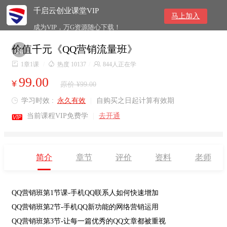
千启云创业课堂VIP
马上加入
成为VIP，万G资源随心下载！
价值千元《QQ营销流量班》


1章1课
/

热度 10137
/

844人正在学
99.00
¥
原价 ¥99.00
学习时效 :
永久有效
|
自购买之日起计算有效期


当前课程VIP免费学
|
去开通
简介
章节
评价
资料
老师
QQ营销班第1节课-手机QQ联系人如何快速增加
QQ营销班第2节-手机QQ新功能的网络营销运用
QQ营销班第3节-让每一篇优秀的QQ文章都被重视