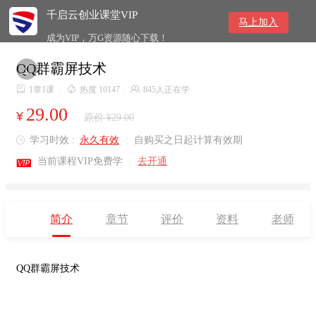
千启云创业课堂VIP
马上加入
成为VIP，万G资源随心下载！
QQ群霸屏技术


1章1课
/

热度 10147
/

845人正在学
29.00
¥
原价 ¥29.00
学习时效 :
永久有效
|
自购买之日起计算有效期


当前课程VIP免费学
|
去开通
简介
章节
评价
资料
老师
QQ群霸屏技术