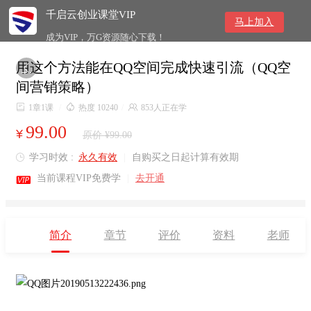
千启云创业课堂VIP
马上加入
成为VIP，万G资源随心下载！
用这个方法能在QQ空间完成快速引流（QQ空

间营销策略）

1章1课
/

热度 10240
/

853人正在学
99.00
¥
原价 ¥99.00
学习时效 :
永久有效
|
自购买之日起计算有效期


当前课程VIP免费学
|
去开通
简介
章节
评价
资料
老师