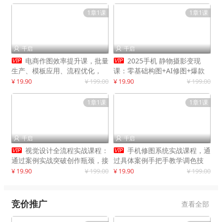
1章1课
1章1课
千启
千启




电商作图效率提升课，批量
2025手机 静物摄影变现
生产、模板应用、流程优化，
课：零基础构图+AI修图+爆款
20+细分品类实操案例，月赚3
创作
¥ 19.90
¥ 199.00
¥ 19.90
¥ 199.00
万
1章1课
1章1课
千启
千启




视觉设计全流程实战课程：
手机修图系统实战课程，通
通过案例实战突破创作瓶颈，接
过具体案例手把手教学调色技
单月入20000+
巧，实现副业变现
¥ 19.90
¥ 199.00
¥ 19.90
¥ 199.00
竞价推广
查看全部