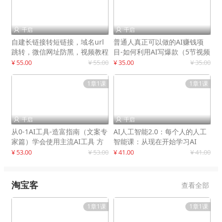
千启
千启


自建长链接转短链接，域名url
普通人真正可以做的AI赚钱项
跳转，微信网址防黑，视频教程
目-如何利用AI写爆款（5节视频
手把手教你
课）
¥ 55.00
¥ 55.00
¥ 35.00
¥ 35.00
1章1课
1章1课
千启
千启


从0-1AI工具-造富指南（文案专
AI人工智能2.0：每个人的人工
家篇）学会使用主流AI工具 方
智能课：从现在开始学习AI
法和心法的融合
¥ 53.00
¥ 53.00
¥ 41.00
¥ 41.00
淘宝客
查看全部
1章1课
1章1课