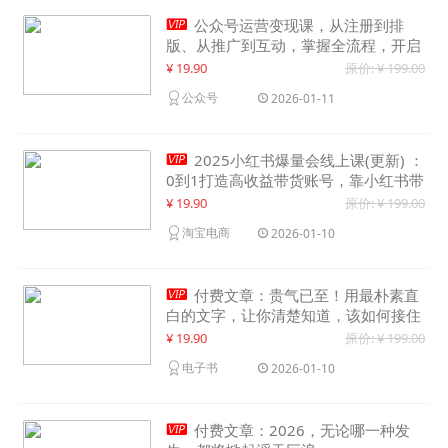

公众号运营变现课，从注册到排
版、从推广到互动，掌握全流程，开启
个人品牌月入30000+
¥ 19.90
原价: ¥ 199.00
公众号
2026-01-11

2025小红书爆量会线上课(更新) ：
0到1打造高收益带货账号，靠小红书带
货年入100w？机会来了！
¥ 19.90
原价: ¥ 199.00
淘宝电商
2026-01-10

付费文章：贵气已至！用最朴素直
白的文字，让你清楚知道，该如何接住
这一次时代的泼天富贵
¥ 19.90
原价: ¥ 199.00
电子书
2026-01-10

付费文章：2026，无论哪一种发