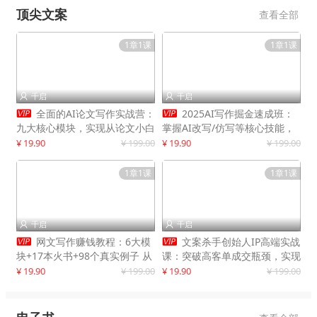
顶尖文案
查看全部
1章1课
1章1课
千启
千启




全面的AI论文写作实战营：
2025AI写作掘金速成班：
九大核心模块，实现从论文小白
掌握AI改写/仿写等核心技能，
到高效产出的跨越
实现单篇文案变现500+
¥ 19.90
¥ 199.00
¥ 19.90
¥ 199.00
1章1课
1章1课
千启
千启




网文写作赚钱教程：6大模
文案杀手创始人IP高端实战
块+17本火书+98个真实例子 从
课：突破高客单成交瓶颈，实现
入门到精通实战方法
IP商业价值最大化
¥ 19.90
¥ 199.00
¥ 19.90
¥ 199.00