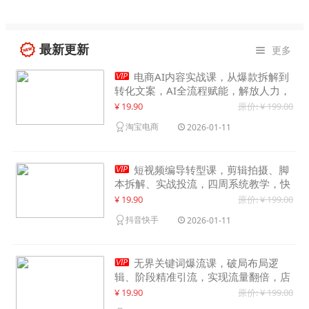
最新更新
更多


电商AI内容实战课，从爆款拆解到
转化文案，AI全流程赋能，解放人力，
单月节省内容成本数万元
¥ 19.90
原价: ¥ 199.00
淘宝电商
2026-01-11

短视频编导转型课，剪辑拍摄、脚
本拆解、实战投流，四周系统教学，快
速入行月入2w+
¥ 19.90
原价: ¥ 199.00
抖音快手
2026-01-11

无界关键词爆流课，破局布局逻
辑、阶段精准引流，实现流量翻倍，店
铺业绩增长50%+
¥ 19.90
原价: ¥ 199.00