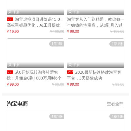
千启
千启



淘宝虚拟项目进阶课15.0：
淘宝客从入门到精通，教你做一
高权重标题优化，AI工具提效，
个赚钱的淘宝客，从0到月入过
自动盈利模式搭建
万
¥ 19.90
¥ 199.00
¥ 99.00
¥ 199.00
1章1课
1章1课
千启
千启




从0开始玩转淘客社群实
2020最新快速搭建淘宝客
操：月佣金0到1000万用时6个
平台，3天搭建成功
月
¥ 99.00
¥ 99.00
¥ 99.00
¥ 99.00
淘宝电商
查看全部
1章1课
1章1课