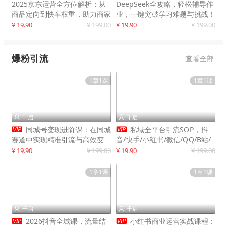
2025京东运营全方位解析：从
DeepSeek全攻略，轻松辅导作
商品定向到快车权重，助力商家
业，一键突破学习难题与挑战！
打造爆款商品
¥ 19.90
¥ 199.00
¥ 19.90
¥ 199.00
爆粉引流
查看全部
1章1课
1章1课
千启
千启




同城号变现进阶课：在同城
私域全平台引流SOP，抖
赛道中实现精准引流与高效变
音/快手/小红书/微信/QQ/B站/
现，单店月引流成交额提升50%
闲鱼等，技术合集，高效转化公
¥ 19.90
¥ 199.00
¥ 19.90
¥ 199.00
域流量
1章1课
1章1课
千启
千启




2026抖音全域课，流量结
小红书商业运营实战课程：