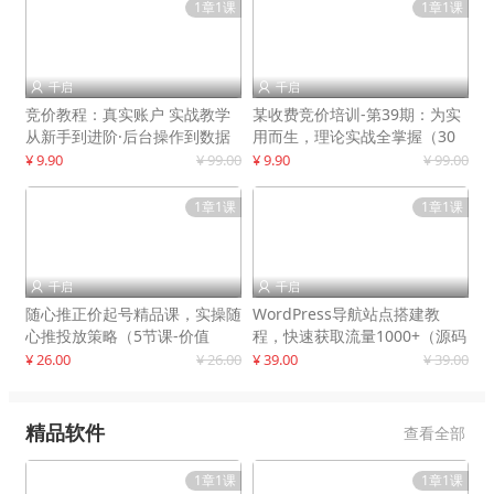
1章1课
1章1课
千启
千启


竞价教程：真实账户 实战教学
某收费竞价培训-第39期：为实
从新手到进阶·后台操作到数据
用而生，理论实战全掌握（30
优化
节课）
¥ 9.90
¥ 99.00
¥ 9.90
¥ 99.00
1章1课
1章1课
千启
千启


随心推正价起号精品课，实操随
WordPress导航站点搭建教
心推投放策略（5节课-价值
程，快速获取流量1000+（源码
298）
+教程）
¥ 26.00
¥ 26.00
¥ 39.00
¥ 39.00
精品软件
查看全部
1章1课
1章1课