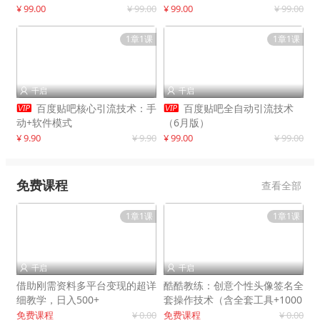
制作
¥ 99.00
¥ 99.00
¥ 99.00
¥ 99.00
1章1课
1章1课
千启
千启




百度贴吧核心引流技术：手
百度贴吧全自动引流技术
动+软件模式
（6月版）
¥ 9.90
¥ 9.90
¥ 99.00
¥ 99.00
免费课程
查看全部
1章1课
1章1课
千启
千启


借助刚需资料多平台变现的超详
酷酷教练：创意个性头像签名全
细教学，日入500+
套操作技术（含全套工具+1000
套模板）
免费课程
¥ 0.00
免费课程
¥ 0.00