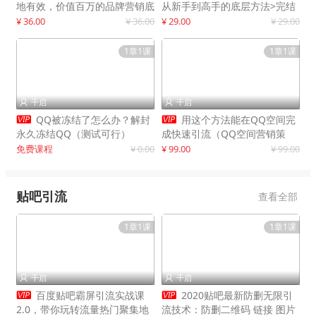
地有效，价值百万的品牌营销底
从新手到高手的底层方法>完结
层逻辑
¥ 36.00
¥ 36.00
¥ 29.00
¥ 29.00
1章1课
1章1课
千启
千启




QQ被冻结了怎么办？解封
用这个方法能在QQ空间完
永久冻结QQ（测试可行）
成快速引流（QQ空间营销策
略）
免费课程
¥ 0.00
¥ 99.00
¥ 99.00
贴吧引流
查看全部
1章1课
1章1课
千启
千启




百度贴吧霸屏引流实战课
2020贴吧最新防删无限引
2.0，带你玩转流量热门聚集地
流技术：防删二维码 链接 图片