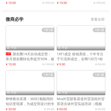
快速提升订单转化与店铺收益
¥ 19.90
¥ 199.00
¥ 19.90
¥ 199.00
微商必学
查看全部
1章1课
1章1课
千启
千启



朋友圈14天自动成交营：
1对1成交 收钱系统，十年专注
单月朋友圈转化率提升50%，被
于引流和成交，全网130万+粉
动收入超3万元
丝
¥ 19.90
¥ 199.00
¥ 9.90
¥ 99.00
1章1课
1章1课
千启
千启


铮铮教你卖课：360行都能用的
Mia外贸获客渠道外贸流程外贸
知识变现课，为成交而设计的专
英语洽谈外贸实战培训（视频
属课程
课）价值399元
¥ 39.00
¥ 39.00
¥ 69.00
¥ 69.00