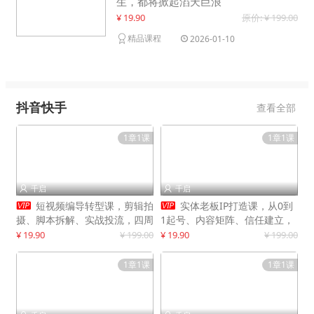
生，都将掀起滔天巨浪
¥ 19.90
原价: ¥ 199.00
精品课程
2026-01-10
抖音快手
查看全部
1章1课
1章1课
千启
千启




短视频编导转型课，剪辑拍
实体老板IP打造课，从0到
摄、脚本拆解、实战投流，四周
1起号、内容矩阵、信任建立，
系统教学，快速入行月入2w+
打造门店IP，稳定获客增收
¥ 19.90
¥ 199.00
¥ 19.90
¥ 199.00
1章1课
1章1课