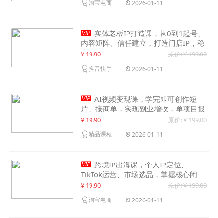
淘宝电商
2026-01-11

实体老板IP打造课，从0到1起号、
内容矩阵、信任建立，打造门店IP，稳
定获客增收
¥ 19.90
原价: ¥ 199.00
抖音快手
2026-01-11

AI视频变现课，学完即可创作短
片、接商单，实现副业增收，单项目报
价可达千元
¥ 19.90
原价: ¥ 199.00
精品课程
2026-01-11

跨境IP出海课，个人IP定位、
TikTok运营、市场选品，掌握核心闭
环，实现月入1万美金+
¥ 19.90
原价: ¥ 199.00
淘宝电商
2026-01-11