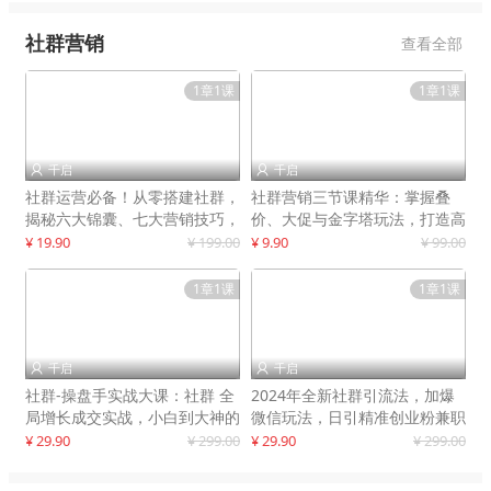
社群营销
查看全部
1章1课
1章1课
千启
千启


社群运营必备！从零搭建社群，
社群营销三节课精华：掌握叠
揭秘六大锦囊、七大营销技巧，
价、大促与金字塔玩法，打造高
打造火爆社群
效营销体系
¥ 19.90
¥ 199.00
¥ 9.90
¥ 99.00
1章1课
1章1课
千启
千启


社群-操盘手实战大课：社群 全
2024年全新社群引流法，加爆
局增长成交实战，小白到大神的
微信玩法，日引精准创业粉兼职
进阶之路
粉200+
¥ 29.90
¥ 299.00
¥ 29.90
¥ 299.00