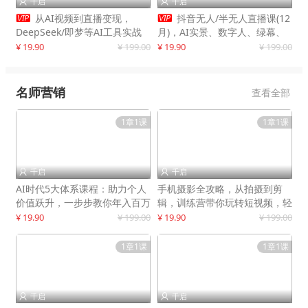
千启
千启




从AI视频到直播变现，
抖音无人/半无人直播课(12
DeepSeek/即梦等AI工具实战
月)，AI实景、数字人、绿幕、
教学，生产爆款视频，打造高流
多种玩法、24小时自动盈利
¥ 19.90
¥ 199.00
¥ 19.90
¥ 199.00
量账号
名师营销
查看全部
1章1课
1章1课
千启
千启


AI时代5大体系课程：助力个人
手机摄影全攻略，从拍摄到剪
价值跃升，一步步教你年入百万
辑，训练营带你玩转短视频，轻
松拍大片
¥ 19.90
¥ 199.00
¥ 19.90
¥ 199.00
1章1课
1章1课
千启
千启

