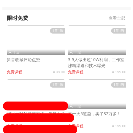
限时免费
查看全部
1章1课
1章1课
千启
千启


抖音收藏评论点赞
3-5人做出超10W利润，工作室
涨粉渠道和技术曝光
免费课程
¥ 99.00
免费课程
¥ 199.00
1章1课
1章1课
千启
千启


相当无耻的截流方法，但是十分
卖一天5道题，卖了32万多！
有效！
免费课程
¥ 199.00
免费课程
¥ 199.00