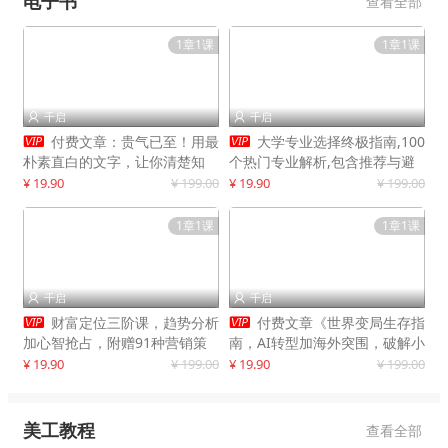
电子书
查看全部
1章1课
1章1课
千启
千启




付费文章：贵气已至！用最
大学专业选择终极指南,100
朴素直白的文字，让你清楚知
个热门专业解析,包含推荐与避
道，该如何接住这一次时代的泼
雷实用建议
¥ 19.90
¥ 199.00
¥ 19.90
¥ 199.00
天富贵
1章1课
1章1课
千启
千启




财富定位三阶课，趋势分析
付费文章《世界变局生存指
加心智抢占，附赠91种营销策
南，AI转型加海外突围，破解小
略模型
城市生存陷阱》
¥ 19.90
¥ 199.00
¥ 19.90
¥ 199.00
美工教程
查看全部