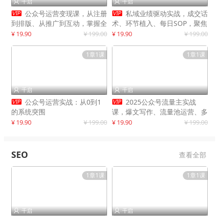
千启
千启




公众号运营变现课，从注册
私域业绩驱动实战，成交话
到排版、从推广到互动，掌握全
术、环节植入、每日SOP，聚焦
流程，开启个人品牌月入
增长，驱动营收持续突破
¥ 19.90
¥ 199.00
¥ 19.90
¥ 199.00
30000+
1章1课
1章1课
千启
千启




公众号运营实战：从0到1
2025公众号流量主实战
的系统突围
课，爆文写作、流量池运营、多
平台分发，新手日入千元月赚5
¥ 19.90
¥ 199.00
¥ 19.90
¥ 199.00
万+更新11月
SEO
查看全部
1章1课
1章1课
千启
千启

