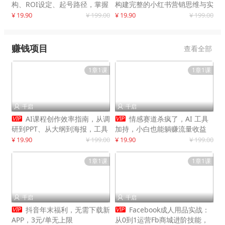
构、ROI设定、起号路径，掌握
构建完整的小红书营销思维与实
平台新规下利润最大化
战能力，案例店铺月销破百万！
¥ 19.90
¥ 199.00
¥ 19.90
¥ 199.00
赚钱项目
查看全部
1章1课
1章1课
千启
千启




AI课程创作效率指南，从调
情感赛道杀疯了，AI 工具
研到PPT、从大纲到海报，工具
加持，小白也能躺赚流量收益
赋能，打造可持续变现产品线
¥ 19.90
¥ 199.00
¥ 19.90
¥ 199.00
1章1课
1章1课
千启
千启




抖音年末福利，无需下载新
Facebook成人用品实战：
APP，3元/单无上限
从0到1运营Fb商城进阶技能，