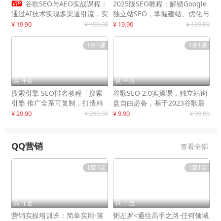

谷歌SEO与AEO实战课程：
2025版SEO教程：解锁Google
通过AI技术实现多渠道引流，实
独立站SEO，掌握建站、优化与
现网站流量增长300%
变现技巧
¥ 19.90
¥ 199.00
¥ 19.90
¥ 199.00
1章1课
1章1课
千启
千启


搜索引擎 SEO排名教程「搜索
谷歌SEO 2.0实操课，独立站询
引擎 推广全系可复制，打造精
盘自由必备，基于2023谷歌最
准被动流量系统
新算法录制
¥ 29.90
¥ 299.00
¥ 9.90
¥ 99.00
QQ营销
查看全部
1章1课
1章1课
千启
千启


营销实操培训班：简单实用-落
粥左罗<通往高手之路·任何领域