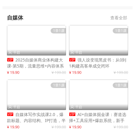
自媒体
查看全部
1章1课
1章1课
千启
千启




2025自媒体商业体构建大
强人设变现黑皮书：从0到
课-第5期，流量思维+内容体系
1构建高客单成交闭环
+变现闭环，打造个人可持续生
¥ 19.90
¥ 199.00
¥ 19.90
¥ 199.00
意
1章1课
1章1课
千启
千启




自媒体写作实战课2.0，爆
AI+自媒体掘金课：赛道选
款标题、内容结构、IP打造，半
择+工具应用+爆款系统，新手
年复制30万粉月入10万+
快速起步，副业月入8000+
¥ 19.90
¥ 199.00
¥ 19.90
¥ 199.00