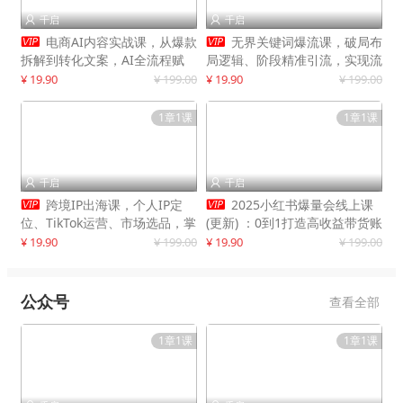
千启
千启




电商AI内容实战课，从爆款
无界关键词爆流课，破局布
拆解到转化文案，AI全流程赋
局逻辑、阶段精准引流，实现流
能，解放人力，单月节省内容成
量翻倍，店铺业绩增长50%+
¥ 19.90
¥ 199.00
¥ 19.90
¥ 199.00
本数万元
1章1课
1章1课
千启
千启




跨境IP出海课，个人IP定
2025小红书爆量会线上课
位、TikTok运营、市场选品，掌
(更新) ：0到1打造高收益带货账
握核心闭环，实现月入1万美金
号，靠小红书带货年入100w？
¥ 19.90
¥ 199.00
¥ 19.90
¥ 199.00
+
机会来了！
公众号
查看全部
1章1课
1章1课