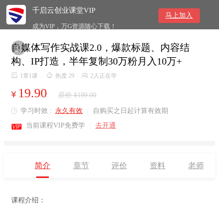
千启云创业课堂VIP
马上加入
成为VIP，万G资源随心下载！
自媒体写作实战课2.0，爆款标题、内容结

构、IP打造，半年复制30万粉月入10万+

1章1课
/

热度 29
/

2人正在学
19.90
¥
原价 ¥199.00
学习时效 :
永久有效
|
自购买之日起计算有效期


当前课程VIP免费学
|
去开通
简介
章节
评价
资料
老师
课程介绍：