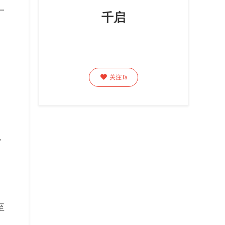
一
千启

关注Ta
，
至