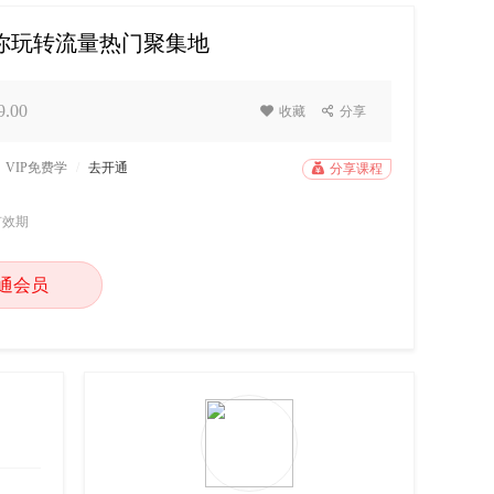
带你玩转流量热门聚集地
.00

收藏

分享
VIP免费学
/
去开通

分享课程
有效期
通会员