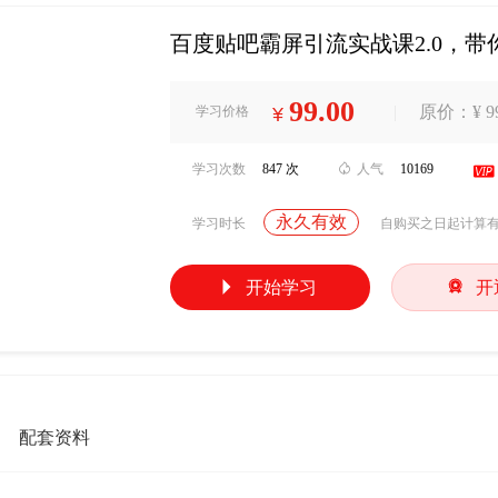
百度贴吧霸屏引流实战课2.0，
99.00
|
原价：¥ 99
学习价格
¥
学习次数
847 次

人气
10169

永久有效
学习时长
自购买之日起计算


开始学习
开
配套资料