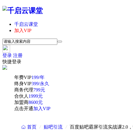
千启云课堂
加入VIP
登录
注册
快捷登录
年费VIP
199/年
终身VIP
399/永久
商务代理
799元
合伙人
1999元
加盟商
8600元
点击开通
加入VIP
首页
/
贴吧引流
/
百度贴吧霸屏引流实战课2.0
