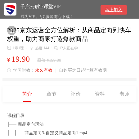
千启云创业课堂VIP
马上加入
成为VIP，万G资源随心下载！
2025京东运营全方位解析：从商品定向到快车

权重，助力商家打造爆款商品

1章1课
/

热度 144
/

12人正在学
19.90
¥
原价 ¥199.00
学习时效 :
永久有效
|
自购买之日起计算有效期

简介
章节
评价
资料
老师
课程目录
├── 商品定向玩法
│ ├── 商品定向3-自定义商品定向1.mp4