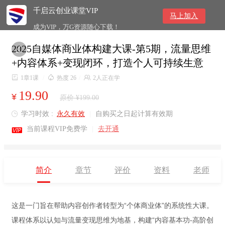
千启云创业课堂VIP
马上加入
成为VIP，万G资源随心下载！
2025自媒体商业体构建大课-第5期，流量思维

+内容体系+变现闭环，打造个人可持续生意

1章1课
/

热度 26
/

2人正在学
19.90
¥
原价 ¥199.00
学习时效 :
永久有效
|
自购买之日起计算有效期


当前课程VIP免费学
|
去开通
简介
章节
评价
资料
老师
这是一门旨在帮助内容创作者转型为“个体商业体”的系统性大课。
课程体系以认知与流量变现思维为地基，构建“内容基本功-高阶创