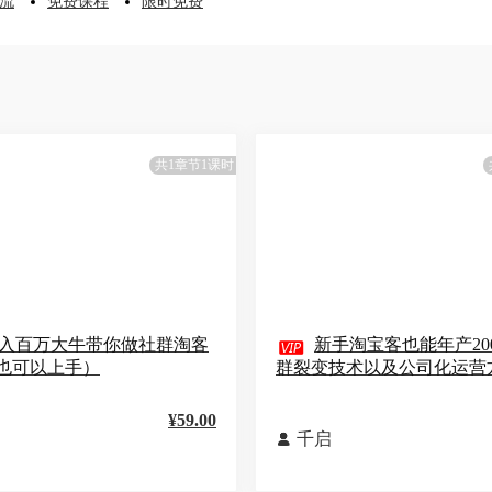
流
免费课程
限时免费
共1章节1课时
入百万大牛带你做社群淘客

新手淘宝客也能年产20
也可以上手）
群裂变技术以及公司化运营
¥59.00
千启
