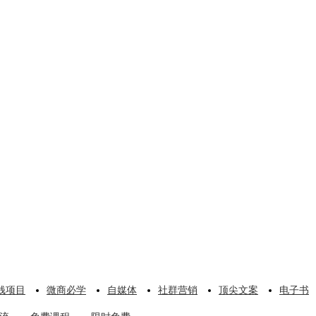
钱项目
微商必学
自媒体
社群营销
顶尖文案
电子书