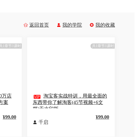
返回首页
我的学院
我的收藏



共1章节1课时
共1章节1课时
0万店

淘宝客实战特训，用最全面的
方案
东西带你了解淘客(45节视频+6文
档)无水印版
¥99.00
¥99.00
千启
