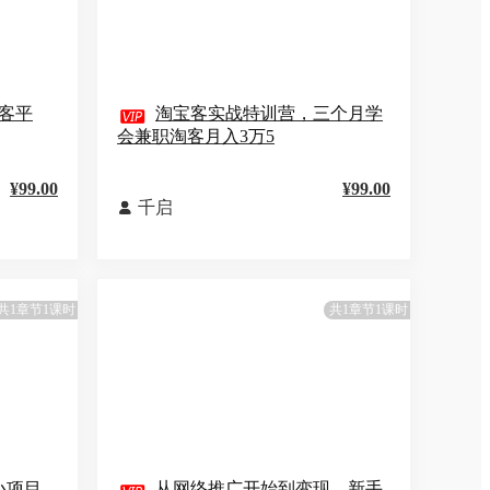
宝客平

淘宝客实战特训营，三个月学
会兼职淘客月入3万5
¥99.00
¥99.00
千启

共1章节1课时
共1章节1课时
小项目
从网络推广开始到变现，新手