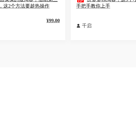

，这2个方法要趁热操作
手把手教你上手
¥99.00
千启
