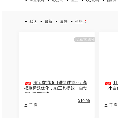
SEO
淘宝电商
公众号
QQ营销
贴吧引
默认
最新
最热
价格


共1章节1课时

淘宝虚拟项目进阶课15.0：高

月
权重标题优化，AI工具提效，自动
（小白
盈利模式搭建
¥19.90
千启
千启

