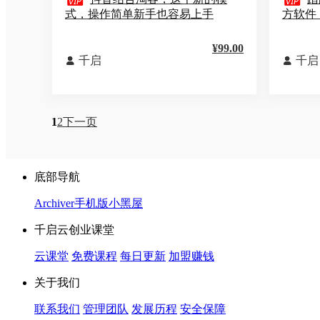


式，操作简单新手也容易上手
方软件
¥99.00
千启
千启


1
2
下一页
底部导航
Archiver
手机版
小黑屋
千启云创业课堂
云课堂
免费课程
每日更新
加盟赚钱
关于我们
联系我们
管理团队
发展历程
安全保障