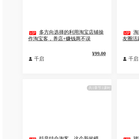

多方向选择的利用淘宝店铺操

淘
作淘宝客，养店+赚钱两不误
友圈活
¥99.00
千启
千启


共1章节1课时
抖音结合淘客，这个新的模
踏