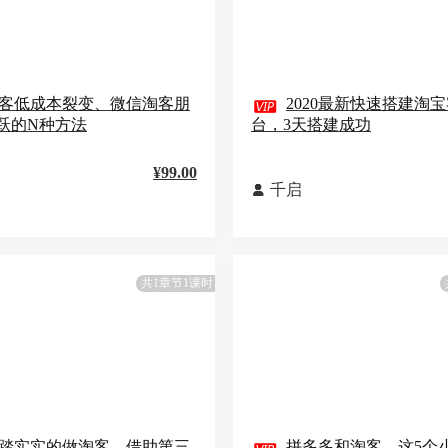
客低成本裂变、微信淘客朋

2020最新快速搭建淘
跃的N种方法
台，3天搭建成功
¥99.00
千启

共1章节1课时
踏实实的做淘客，借助第三
拼多多和淘客，这5个