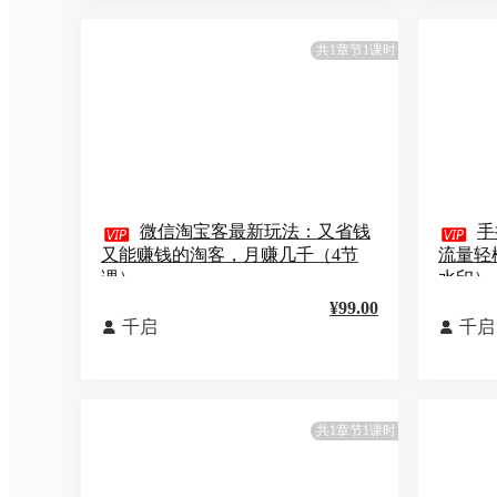
共1章节1课时

微信淘宝客最新玩法：又省钱

手
又能赚钱的淘客，月赚几千（4节
流量轻
课）
水印）
¥99.00
千启
千启


共1章节1课时