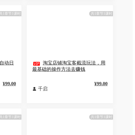
共1章节1课时
共1章节1课时
自动日

淘宝店铺淘宝客截流玩法，用
最基础的操作方法去赚钱
¥99.00
¥99.00
千启

共1章节1课时
共1章节1课时