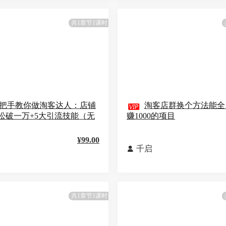
共1章节1课时
把手教你做淘客达人：店铺

淘客店群换个方法能全
松破一万+5大引流技能（无
赚1000的项目
¥99.00
千启

共1章节1课时