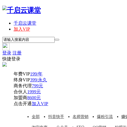
千启云课堂
加入VIP
登录
注册
快捷登录
年费VIP
199/年
终身VIP
399/永久
商务代理
799元
合伙人
1999元
加盟商
8600元
点击开通
加入VIP
全部
抖音快手
名师营销
爆粉引流
赚