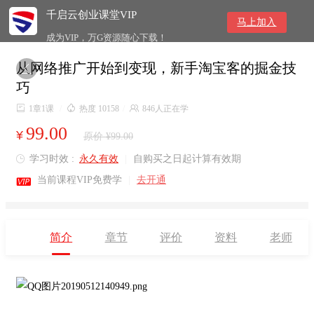
千启云创业课堂VIP
马上加入
成为VIP，万G资源随心下载！
从网络推广开始到变现，新手淘宝客的掘金技

巧

1章1课
/

热度 10158
/

846人正在学
99.00
¥
原价 ¥99.00
学习时效 :
永久有效
|
自购买之日起计算有效期


当前课程VIP免费学
|
去开通
简介
章节
评价
资料
老师