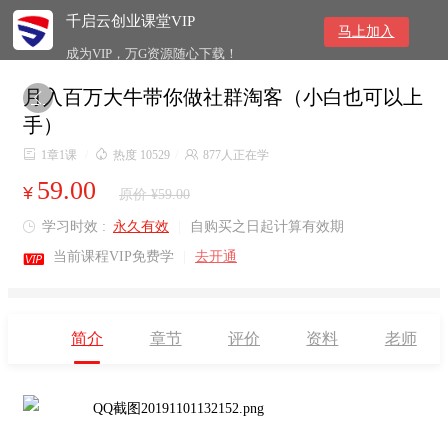
千启云创业课堂VIP
马上加入
成为VIP，万G资源随心下载！
月入百万大牛带你做社群淘客（小白也可以上

手）

1章1课
/

热度 10529
/

877人正在学
59.00
¥
原价 ¥59.00
学习时效 :
永久有效
|
自购买之日起计算有效期


当前课程VIP免费学
|
去开通
简介
章节
评价
资料
老师