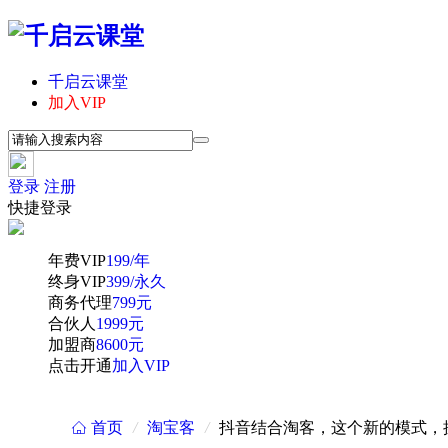
千启云课堂
加入VIP
登录
注册
快捷登录
年费VIP
199/年
终身VIP
399/永久
商务代理
799元
合伙人
1999元
加盟商
8600元
点击开通
加入VIP
首页
/
淘宝客
/
抖音结合淘客，这个新的模式，
