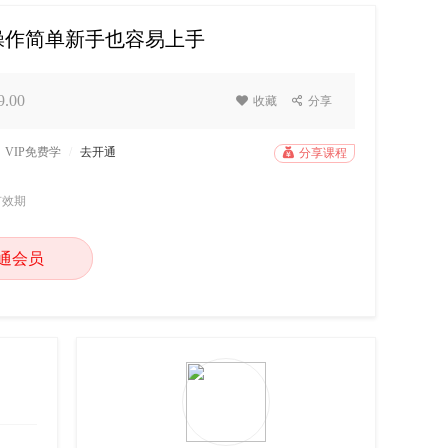
操作简单新手也容易上手
.00

收藏

分享
VIP免费学
/
去开通

分享课程
有效期
通会员