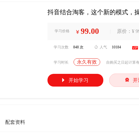
抖音结合淘客，这个新的模式，
99.00
|
原价：¥ 99
学习价格
¥
学习次数
848 次

人气
10184

永久有效
学习时长
自购买之日起计算


开始学习
开
配套资料