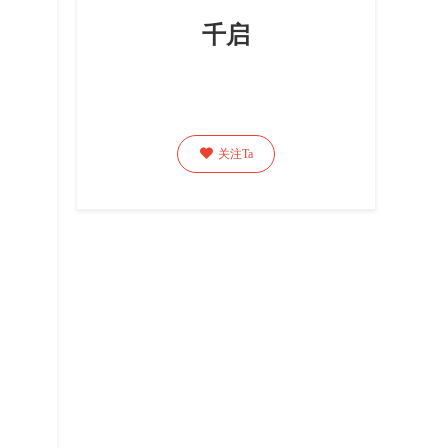
千启

关注Ta