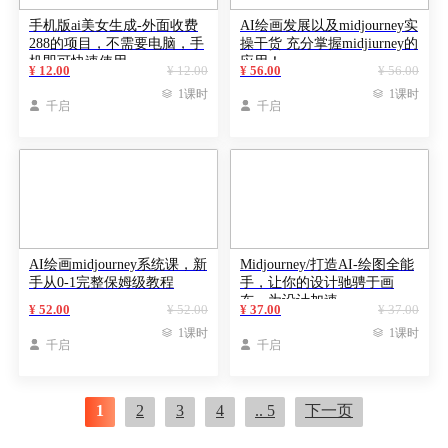
手机版ai美女生成-外面收费
AI绘画发展以及midjourney实
288的项目，不需要电脑，手
操干货 充分掌握midjiurney的
机即可快速使用
应用！
¥ 12.00
¥ 12.00
¥ 56.00
¥ 56.00

1课时

1课时

千启

千启
AI绘画midjourney系统课，新
Midjourney/打造AI-绘图全能
手从0-1完整保姆级教程
手，让你的设计驰骋于画
布，为设计加速
¥ 52.00
¥ 52.00
¥ 37.00
¥ 37.00

1课时

1课时

千启

千启
1
2
3
4
.. 5
下一页