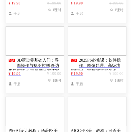
掌握专业剪辑技能
作、色调调整
¥ 19.90
¥ 199.00
¥ 19.90
¥ 199.00

1课时

1课时

千启

千启


3D渲染零基础入门：界
2025PS必修课：软件操
面操作与视图控制,多边
作、图像处理、高级功
形建模技术,家具产品实战案
能应用，完整PS技能体系
¥ 19.90
¥ 199.00
¥ 19.90
¥ 199.00
例
(100节)

1课时

1课时

千启

千启
PS+AI设计教程：涵盖PS美
AIGC+PS美工教程：涵盖美