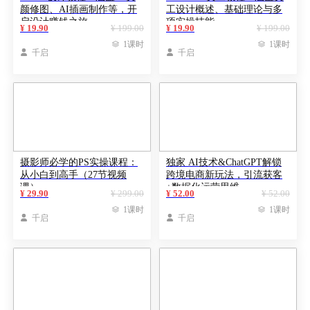
颜修图、AI插画制作等，开
工设计概述、基础理论与多
启设计赚钱之旅
项实操技能
¥ 19.90
¥ 199.00
¥ 19.90
¥ 199.00

1课时

1课时

千启

千启
摄影师必学的PS实操课程：
独家 AI技术&ChatGPT解锁
从小白到高手（27节视频
跨境电商新玩法，引流获客
课）
+数据化运营思维
¥ 29.90
¥ 299.00
¥ 52.00
¥ 52.00

1课时

1课时

千启

千启