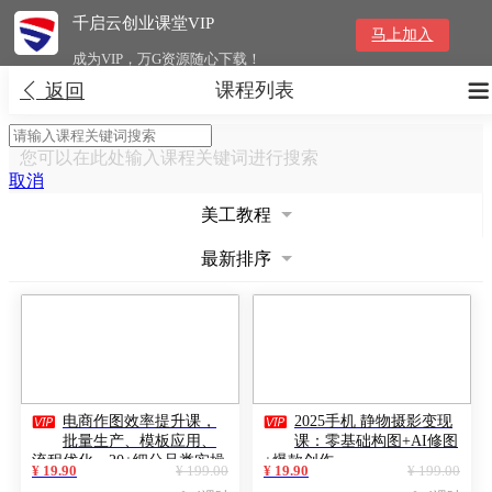
千启云创业课堂VIP
马上加入
成为VIP，万G资源随心下载！
课程列表


返回
您可以在此处输入课程关键词进行搜索
取消
美工教程
最新排序


电商作图效率提升课，
2025手机 静物摄影变现
批量生产、模板应用、
课：零基础构图+AI修图
流程优化，20+细分品类实操
+爆款创作
¥ 19.90
¥ 199.00
¥ 19.90
¥ 199.00
案例，月赚3万