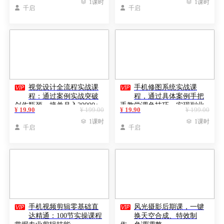

1课时

1课时

千启

千启


视觉设计全流程实战课
手机修图系统实战课
程：通过案例实战突破
程，通过具体案例手把
创作瓶颈，接单月入20000+
手教学调色技巧，实现副业
¥ 19.90
¥ 199.00
¥ 19.90
¥ 199.00
变现

1课时

1课时

千启

千启


手机视频剪辑零基础直
风光摄影后期课，一键
达精通：100节实操课程
换天空合成、特效制