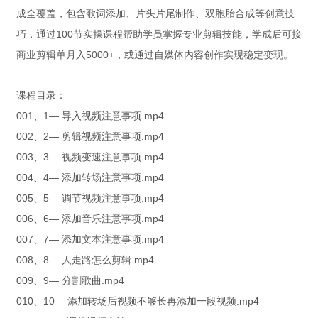
成全覆盖，包含歌词添加、片头片尾制作、双胞胎合成等创意技
巧，通过100节实操课程帮助学员掌握专业剪辑技能，学成后可接
商业剪辑单月入5000+，或通过自媒体内容创作实现稳定变现。
课程目录：
001、1— 导入视频注意事项.mp4
002、2— 剪辑视频注意事项.mp4
003、3— 视频变速注意事项.mp4
004、4— 添加转场注意事项.mp4
005、5— 调节视频注意事项.mp4
006、6— 添加音乐注意事项.mp4
007、7— 添加文本注意事项.mp4
008、8— 人走路怎么剪辑.mp4
009、9— 分割歌曲.mp4
010、10— 添加转场后视频不够长再添加一段视频.mp4