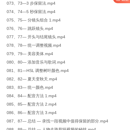
073、73—3 步保留法.mp4
074、74—5 秒保留法.mp4
075、75— 分镜头组合 1.mp4
076、76— 跳跃镜头.mp4
077、77— 开头与结尾镜头.mp4
078、78— 统一调整视频.mp4
079、79— 美容美体.mp4
080、80— 添加音乐与歌词.mp4
081、81—HSL 调整树叶颜色.mp4
082、82— 夏天变秋天.mp4
083、83— 统一颜色.mp4
084、84— 配音方法 1.mp4
085、85— 配音方法 2.mp4
086、86— 配音方法 3.mp4
087、87— 总结 — 录找一段视频中值得保留的部分.mp4
088、88— 总结 — 人物走路剪辑视频的秘技.mp4