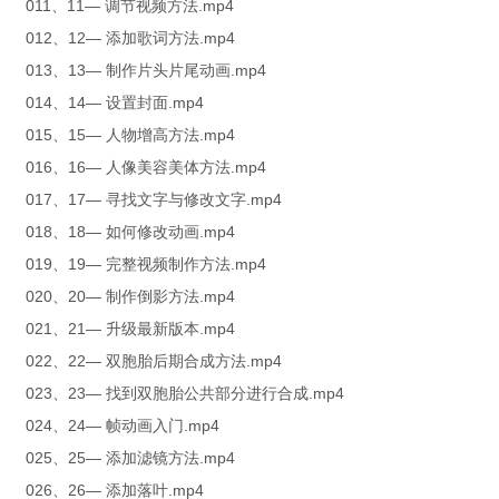
011、11— 调节视频方法.mp4
012、12— 添加歌词方法.mp4
013、13— 制作片头片尾动画.mp4
014、14— 设置封面.mp4
015、15— 人物增高方法.mp4
016、16— 人像美容美体方法.mp4
017、17— 寻找文字与修改文字.mp4
018、18— 如何修改动画.mp4
019、19— 完整视频制作方法.mp4
020、20— 制作倒影方法.mp4
021、21— 升级最新版本.mp4
022、22— 双胞胎后期合成方法.mp4
023、23— 找到双胞胎公共部分进行合成.mp4
024、24— 帧动画入门.mp4
025、25— 添加滤镜方法.mp4
026、26— 添加落叶.mp4