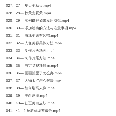
027、27— 夏天变秋天.mp4
028、28— 秋天变夏天.mp4
029、29— 实例讲解如果应用滤镜.mp4
030、30— 添加滤镜的方法与注意事项.mp4
031、31— 曲线变速有妙招.mp4
032、32— 人像美容美体方法.mp4
033、33— 制作片头动画.mp4
034、34— 制作片尾方法.mp4
035、35— 自定义视频封面.mp4
036、36— 画画拍歪了怎么办.mp4
037、37— 人物太胖怎么解决.mp4
038、38— 如何增高人像.mp4
039、39— 美白皮肤.mp4
040、40— 祛斑美白皮肤.mp4
041、41—2 招教你调整偏色.mp4