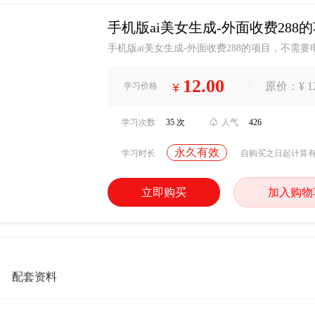
手机版ai美女生成-外面收费28
手机版ai美女生成-外面收费288的项目，不需
12.00
|
原价：¥ 12
学习价格
¥
学习次数
35 次

人气
426
永久有效
学习时长
自购买之日起计算
立即购买
加入购物
配套资料