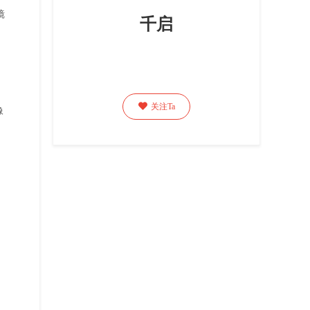
镜
千启

关注Ta
像