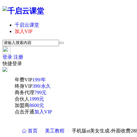
千启云课堂
加入VIP
登录
注册
快捷登录
年费VIP
199/年
终身VIP
399/永久
商务代理
799元
合伙人
1999元
加盟商
8600元
点击开通
加入VIP
首页
/
美工教程
/
手机版ai美女生成-外面收费
