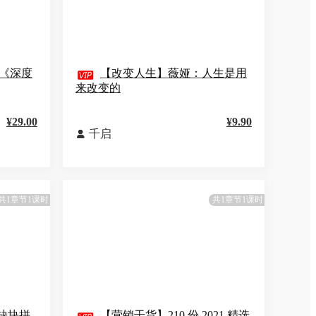
《深度

【改变人生】薇娅：人生是用
来改变的
¥29.00
¥9.90
千启

共1章节1课时
共1章节1课时
缺块拼
【营销干货】210 份 2021 精选