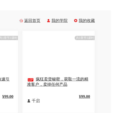
返回首页
我的学院
我的收藏



共1章节1课时
共1章节1课时
快速引

疯狂卖货秘密，获取一流的精
准客户，卖掉任何产品
¥99.00
¥99.00
千启
