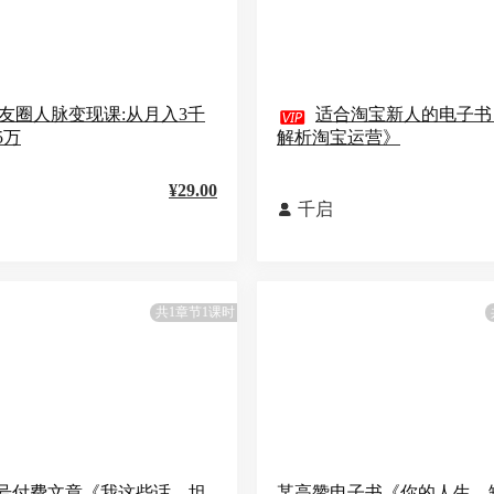
友圈人脉变现课:从月入3千

适合淘宝新人的电子书
5万
解析淘宝运营》
¥29.00
千启

共1章节1课时
号付费文章《我这些话，坦
某高赞电子书《你的人生，