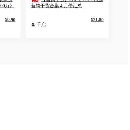

00万》
营销干货合集 4 月份汇总
¥9.90
¥21.80
千启
