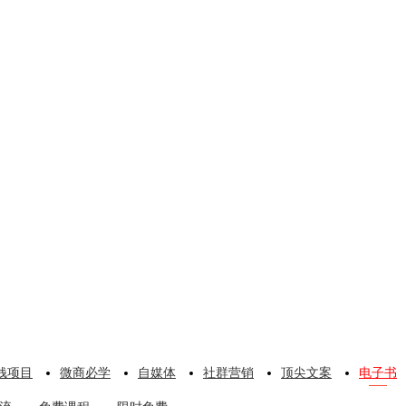
钱项目
微商必学
自媒体
社群营销
顶尖文案
电子书