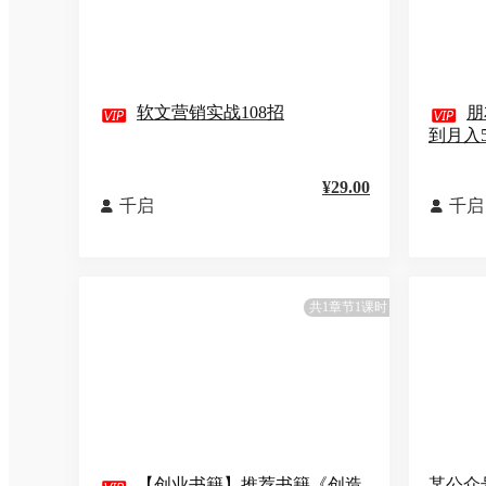

软文营销实战108招

朋
到月入
¥29.00
千启
千启


共1章节1课时
【创业书籍】推荐书籍《创造
某公众