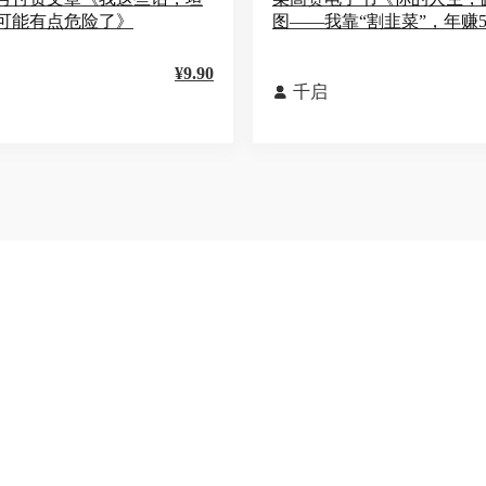
可能有点危险了》
图——我靠“割韭菜”，年赚5
¥9.90
千启
