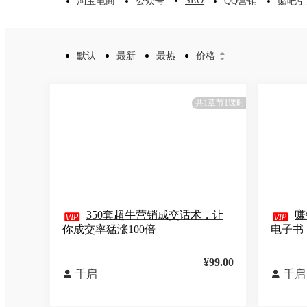
SEO
淘宝电商
公众号
QQ营销
贴吧引
默认
最新
最热
价格


共1章节1课时

350套超牛营销成交话术，让

赚
你成交率猛涨100倍
电子书
¥99.00
千启
千启

