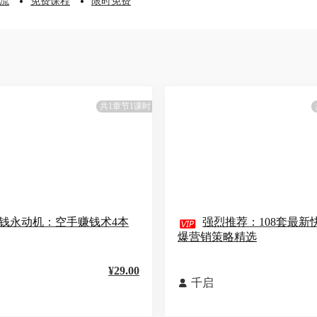
流
免费课程
限时免费
共1章节1课时
钱永动机：空手赚钱术4本

强烈推荐：108套最新
爆营销策略精选
¥29.00
千启
