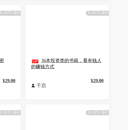
共1章节1课时
共1章节1课时
密

36本投资类的书籍，看有钱人
的赚钱方式
¥29.00
¥29.00
千启

共1章节1课时
共1章节1课时