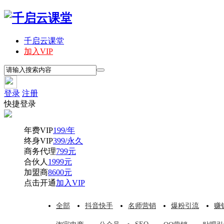
千启云课堂
加入VIP
登录
注册
快捷登录
年费VIP
199/年
终身VIP
399/永久
商务代理
799元
合伙人
1999元
加盟商
8600元
点击开通
加入VIP
全部
抖音快手
名师营销
爆粉引流
赚