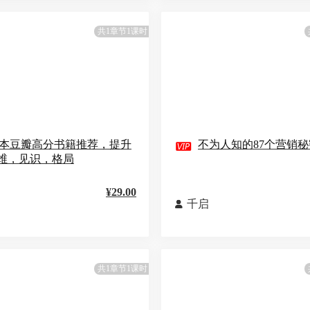
共1章节1课时
0本豆瓣高分书籍推荐，提升

不为人知的87个营销秘
维，见识，格局
¥29.00
千启

共1章节1课时