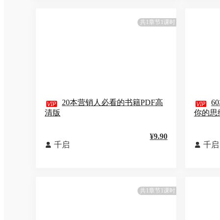
共1章节1课时

20本营销人必看的书籍PDF高

6
清版
你的思
¥9.90
千启
千启


共1章节1课时