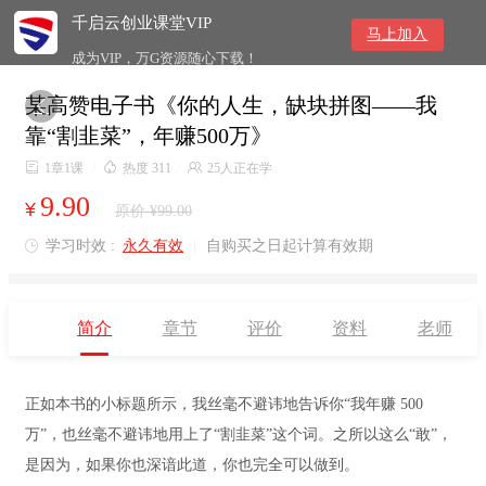
千启云创业课堂VIP
马上加入
成为VIP，万G资源随心下载！
某高赞电子书《你的人生，缺块拼图——我

靠“割韭菜”，年赚500万》

1章1课
/

热度 311
/

25人正在学
9.90
¥
原价 ¥99.00
学习时效 :
永久有效
|
自购买之日起计算有效期

简介
章节
评价
资料
老师
正如本书的小标题所示，我丝毫不避讳地告诉你“我年赚 500
万”，也丝毫不避讳地用上了“割韭菜”这个词。之所以这么“敢”，
是因为，如果你也深谙此道，你也完全可以做到。