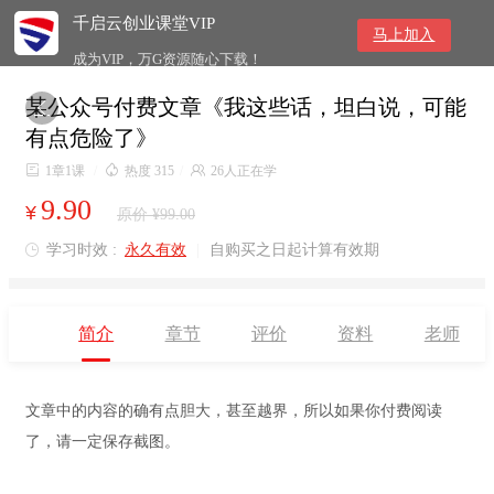
千启云创业课堂VIP
马上加入
成为VIP，万G资源随心下载！
某公众号付费文章《我这些话，坦白说，可能

有点危险了》

1章1课
/

热度 315
/

26人正在学
9.90
¥
原价 ¥99.00
学习时效 :
永久有效
|
自购买之日起计算有效期

简介
章节
评价
资料
老师
文章中的内容的确有点胆大，甚至越界，所以如果你付费阅读
了，请一定保存截图。