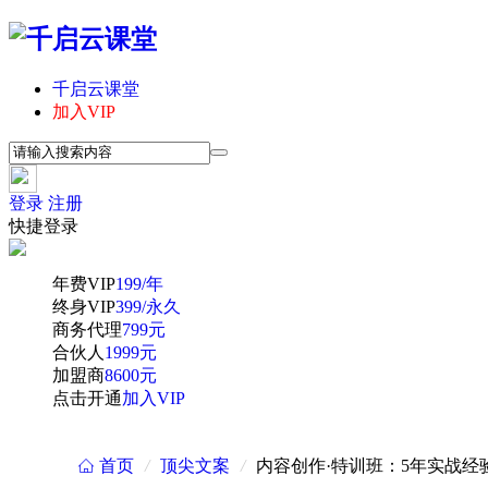
千启云课堂
加入VIP
登录
注册
快捷登录
年费VIP
199/年
终身VIP
399/永久
商务代理
799元
合伙人
1999元
加盟商
8600元
点击开通
加入VIP
首页
/
顶尖文案
/
内容创作·特训班：5年实战经
