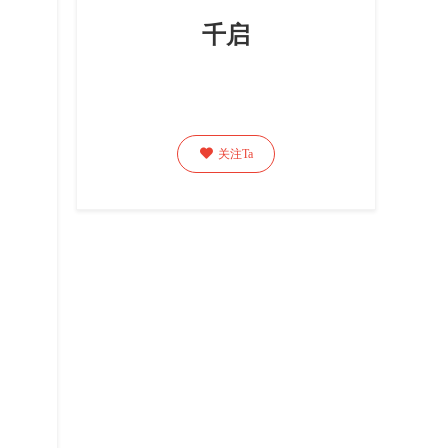
千启

关注Ta