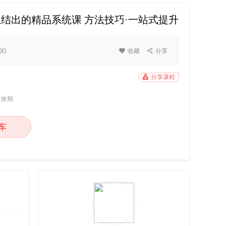
总结出的精品系统课 方法技巧·一站式提升
00

收藏

分享

分享课程
有效期
车