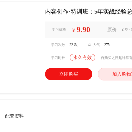
内容创作·特训班：5年实战经验
9.90
|
原价：¥ 99.
学习价格
¥
学习次数
22 次

人气
275
永久有效
学习时长
自购买之日起计算
立即购买
加入购物
配套资料