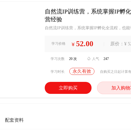
自然流IP训练营，系统掌握IP
营经验
自然流IP训练营，系统掌握IP孵化全流程，也
52.00
|
原价：¥ 52
学习价格
¥
学习次数
20 次

人气
247
永久有效
学习时长
自购买之日起计算
立即购买
加入购物
配套资料