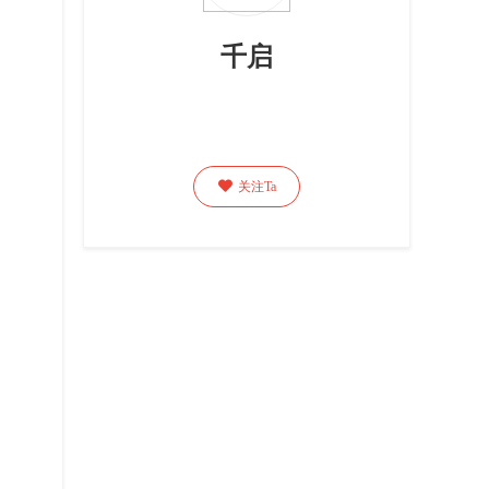
千启

关注Ta