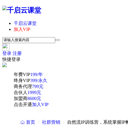
千启云课堂
加入VIP
登录
注册
快捷登录
年费VIP
199/年
终身VIP
399/永久
商务代理
799元
合伙人
1999元
加盟商
8600元
点击开通
加入VIP
首页
/
社群营销
/
自然流IP训练营，系统掌握I
