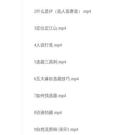
2什么是IP（选人选赛道）.mp4
3定位定江山.mp4
4人设打造.mp4
5选题三原则.mp4
6五大爆款选题技巧.mp4
7如何找选题.mp4
8访谈拍摄.mp4
9自然流剪辑-演示1.mp4