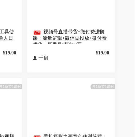
工具使

视频号直播带货+微付费进阶
单人日
课：流量逻辑+微信豆投放+微付费
优化，新手月销破50万
¥19.90
¥19.90
千启

共1章节1课时
共1章节1课时
短视频
手机摄影之画意创作训练营：