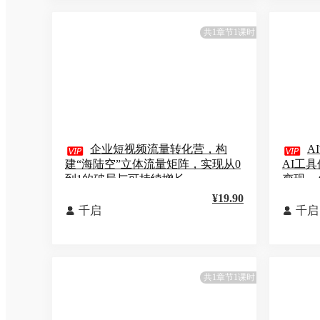
共1章节1课时

企业短视频流量转化营，构

A
建“海陆空”立体流量矩阵，实现从0
AI工
到1的破局与可持续增长
变现，
¥19.90
千启
千启


共1章节1课时