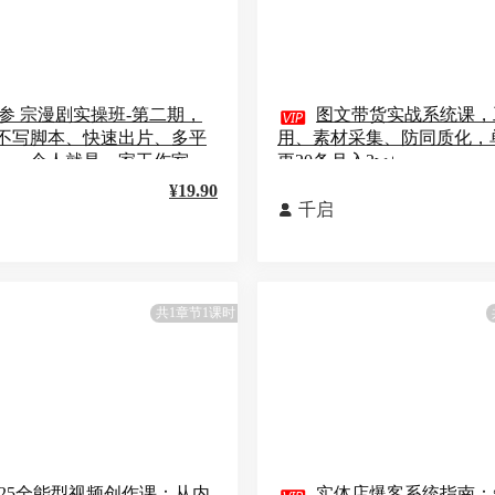
参 宗漫剧实操班-第二期，

图文带货实战系统课，
不写脚本、快速出片、多平
用、素材采集、防同质化，
，一个人就是一家工作室
更20条月入3w+
¥19.90
千启

共1章节1课时
025全能型视频创作课：从内
实体店爆客系统指南：