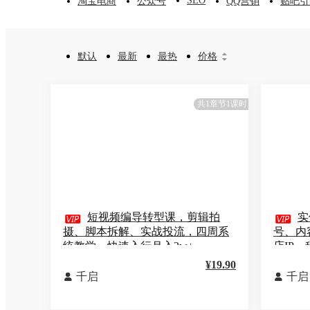
SEO
淘宝电商
公众号
QQ营销
贴吧引
默认
最新
最热
价格


共1章节1课时

短视频编导转型课，剪辑拍

实
摄、脚本拆解、实战投流，四周系
号、内
统教学，快速入行月入2w+
店IP
¥19.90
千启
千启

