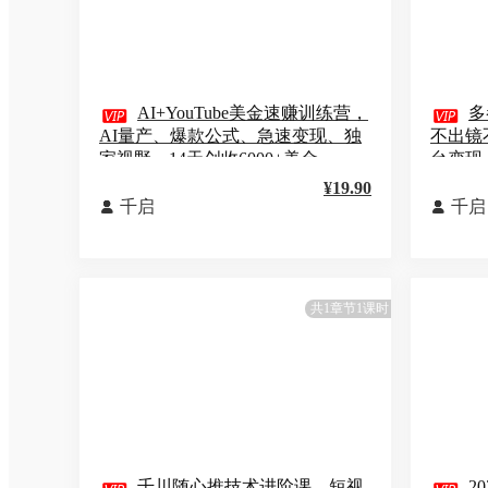

AI+YouTube美金速赚训练营，

多
AI量产、爆款公式、急速变现、独
不出镜
家视野，14天创收6000+美金
台变现
¥19.90
千启
千启


共1章节1课时
千川随心推技术进阶课，短视
2