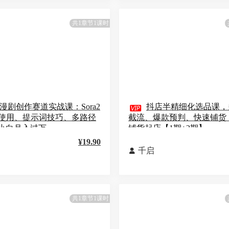
共1章节1课时
I漫剧创作赛道实战课：Sora2

抖店半精细化选品课，
具使用、提示词技巧、多路径
截流、爆款预判、快速铺货
小白月入过万
铺货起店【1期+2期】
¥19.90
千启

共1章节1课时