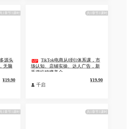
共1章节1课时
共1章节1课时
多源头

TikTok电商从0到1体系课，市
，无脑
场认知、店铺实操、达人广告，新
手避坑稳赚美金
¥19.90
¥19.90
千启

共1章节1课时
共1章节1课时