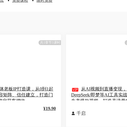
流
免费课程
限时免费
共1章节1课时
体老板IP打造课，从0到1起

从AI视频到直播变现，
容矩阵、信任建立，打造门
DeepSeek/即梦等AI工具
，稳定获客增收
生产爆款视频，打造高流量
¥19.90
千启
