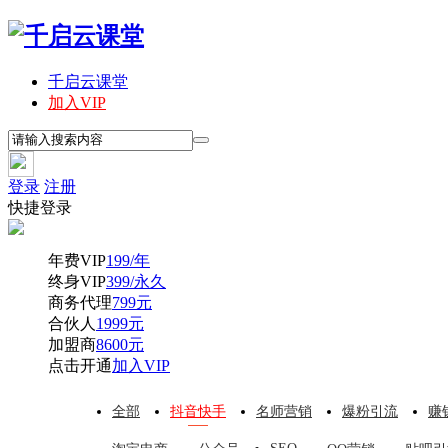
千启云课堂
加入VIP
登录
注册
快捷登录
年费VIP
199/年
终身VIP
399/永久
商务代理
799元
合伙人
1999元
加盟商
8600元
点击开通
加入VIP
全部
抖音快手
名师营销
爆粉引流
赚