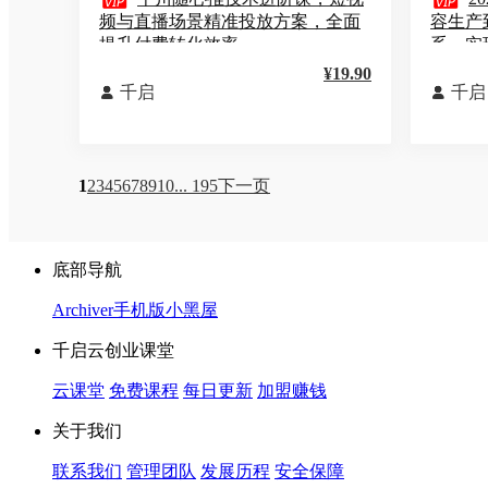


频与直播场景精准投放方案，全面
容生产
提升付费转化效率
系，实现
¥19.90
千启
千启


1
2
3
4
5
6
7
8
9
10
... 195
下一页
底部导航
Archiver
手机版
小黑屋
千启云创业课堂
云课堂
免费课程
每日更新
加盟赚钱
关于我们
联系我们
管理团队
发展历程
安全保障