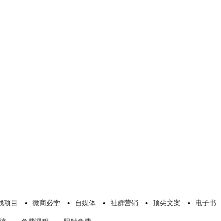
钱项目
微商必学
自媒体
社群营销
顶尖文案
电子书