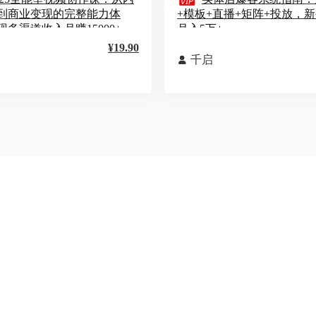

到商业变现的完整能力体
+模板+直播+矩阵+投放，
多渠道收入月赚15000+
月入5万+
¥19.90
千启
