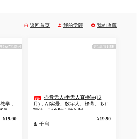
返回首页
我的学院
我的收藏



共1章节1课时
共1章节1课时

抖音无人/半无人直播课(12
实战教学，
月)，AI实景、数字人、绿幕、多种
账号
玩法、24小时自动盈利
¥19.90
¥19.90
千启
