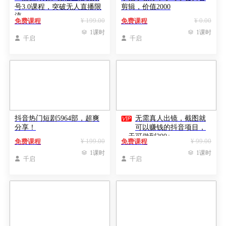
号3.0课程，突破无人直播限
剪辑，价值2000
流
¥ 199.00
¥ 0.00
免费课程
免费课程

1课时

1课时

千启

千启

抖音热门短剧5964部，超爽
无需真人出镜，截图就
分享！
可以赚钱的抖音项目，
一天可做到200+
¥ 199.00
¥ 99.00
免费课程
免费课程

1课时

1课时

千启

千启