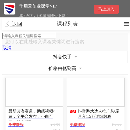
千启云创业课堂VIP
马上加入
成为VIP，万G资源随心下载！
课程列表


返回
您可以在此处输入课程关键词进行搜索
取消
抖音快手
价格由低到高

最新蓝海赛道，助眠视频打
抖音游戏达人推广从0到
造，全平台发布，小白可
月入1.5万详细教程
做，日入300＋
¥ 0.00
¥ 0.00
免费课程
免费课程