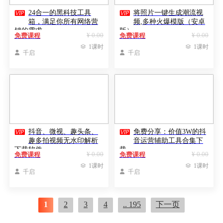


24合一的黑科技工具
将照片一键生成潮流视
箱，满足你所有网络营
频,多种火爆模版（安卓
销的需求
版）
¥ 0.00
¥ 0.00
免费课程
免费课程

1课时

1课时

千启

千启


抖音、微视、趣头条、
免费分享：价值3W的抖
趣多拍视频无水印解析
音运营辅助工具合集下
下载软件
载
¥ 0.00
¥ 0.00
免费课程
免费课程

1课时

1课时

千启

千启
1
2
3
4
.. 195
下一页