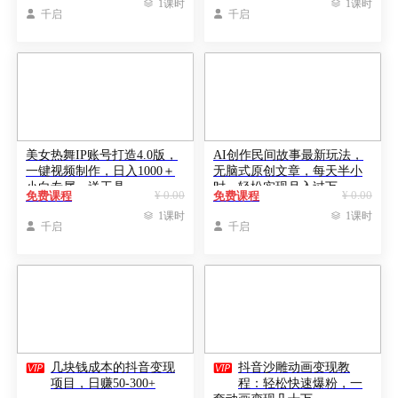

1课时

1课时

千启

千启
美女热舞IP账号打造4.0版，
AI创作民间故事最新玩法，
一键视频制作，日入1000＋
无脑式原创文章，每天半小
小白专属，送工具
时，轻松实现月入过万
¥ 0.00
¥ 0.00
免费课程
免费课程

1课时

1课时

千启

千启


几块钱成本的抖音变现
抖音沙雕动画变现教
项目，日赚50-300+
程：轻松快速爆粉，一