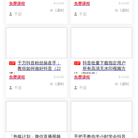
套动画变现几十万
¥ 0.00
¥ 0.00
免费课程
免费课程

1课时

1课时

千启

千启


千万抖音粉丝操盘手：
抖音批量下载指定用户
教你如何做好抖音（22
所有高清无水印视频方
课）
法（附软件）
¥ 0.00
¥ 0.00
免费课程
免费课程

1课时

1课时

千启

千启
「热狐计划」微信直播视频
手把手教你半小时学会抖音