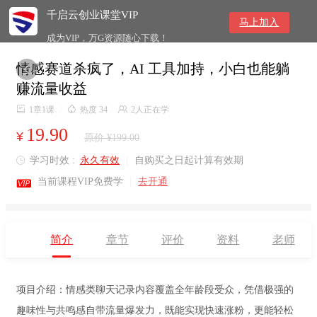
千启云创业课堂VIP
马上加入
成为VIP，万G资源随心下载！
情感赛道杀疯了，AI 工具加持，小白也能躺

赚流量收益

1章1课
/

热度 34
/

2人正在学
19.90
¥
原价 ¥199.00
学习时效 :
永久有效
|
自购买之日起计算有效期


当前课程VIP免费学
|
去开通
简介
章节
评价
资料
老师
项目介绍：情感类聊天记录内容覆盖全年龄段受众，凭借极强的
趣味性与共鸣感自带流量爆发力，既能实现快速涨粉，更能轻松