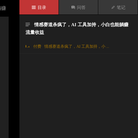

目录

问答

笔记
躺赚
情感赛道杀疯了，AI 工具加持，小白也能躺赚

流量收益
付费
情感赛道杀疯了，AI 工具加持，小 ...