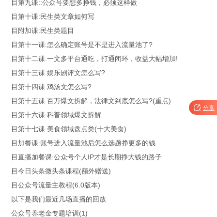
目第九课::公众号要想多挣钱，必须这样做
目第十课:民生类文章如何写
目附加课:民生类题目
目第十一课:怎么确定账号是不是进入流量池了?
目第十二课:一文多平台通吃，打通闭环，收益大幅增加!
目第十三课:娱乐剧评文怎么写?
目第十四课:鸡汤文怎么写?
目第十五课:百万爆文拆解，法律文到底怎么写?(重点)

分享
目第十六课:科普领域爆文拆解
目第十七课:美食领域盘点类(十大美食)
目加餐课:账号进入流量池后怎么选题挣更多的钱
目直播加餐课:公众号个人IP才是长期挣大钱的路子
目今日头条微头条课程(额外赠送)
目公众号流量主教程(6.0版本)
以下是我们最近几场直播的回放
公众号养老金专题培训(1)