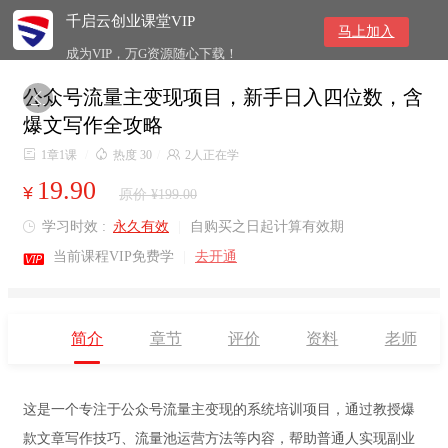
千启云创业课堂VIP
马上加入
成为VIP，万G资源随心下载！
公众号流量主变现项目，新手日入四位数，含

爆文写作全攻略

1章1课
/

热度 30
/

2人正在学
19.90
¥
原价 ¥199.00
学习时效 :
永久有效
|
自购买之日起计算有效期


当前课程VIP免费学
|
去开通
简介
章节
评价
资料
老师
这是一个专注于公众号流量主变现的系统培训项目，通过教授爆
款文章写作技巧、流量池运营方法等内容，帮助普通人实现副业