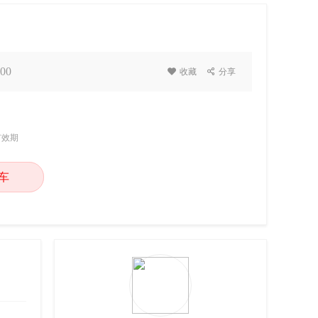
00

收藏

分享
有效期
车