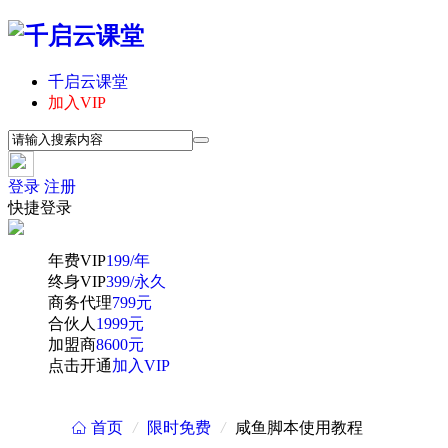
千启云课堂
加入VIP
登录
注册
快捷登录
年费VIP
199/年
终身VIP
399/永久
商务代理
799元
合伙人
1999元
加盟商
8600元
点击开通
加入VIP
首页
/
限时免费
/
咸鱼脚本使用教程
