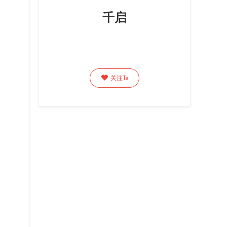
千启

关注Ta