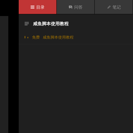

目录

问答

笔记
咸鱼脚本使用教程

免费
咸鱼脚本使用教程