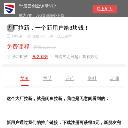
千启云创业课堂VIP
马上加入
成为VIP，万G资源随心下载！
大厂拉新，一个新用户给8块钱！


1章1课
/

热度 380
/

31人正在学
免费课程
原价 ¥299.00
学习时效 :
永久有效
|
自购买之日起计算有效期

简介
章节
评价
资料
老师
这个大厂拉新，就是闲鱼拉新，我也是无意间看到的：
新用户通过我们的推广链接，下载注册可获得4元，新朋友完