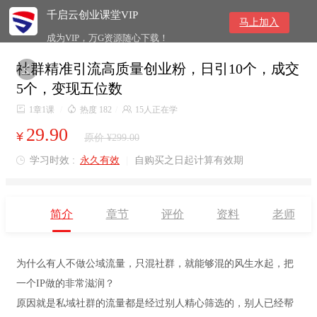
千启云创业课堂VIP
马上加入
成为VIP，万G资源随心下载！
社群精准引流高质量创业粉，日引10个，成交

5个，变现五位数

1章1课
/

热度 182
/

15人正在学
29.90
¥
原价 ¥299.00
学习时效 :
永久有效
|
自购买之日起计算有效期

简介
章节
评价
资料
老师
为什么有人不做公域流量，只混社群，就能够混的风生水起，把
一个IP做的非常滋润？
原因就是私域社群的流量都是经过别人精心筛选的，别人已经帮