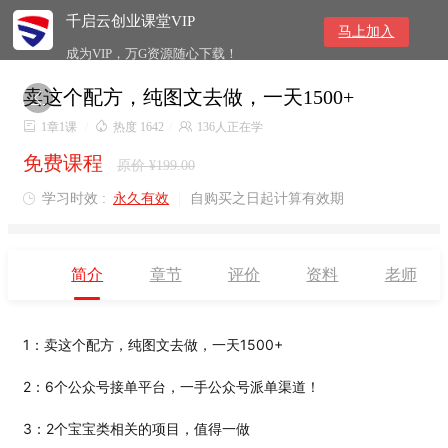
千启云创业课堂VIP
马上加入
成为VIP，万G资源随心下载！
卖这个配方，纯图文去做，一天1500+


1章1课
/

热度 1642
/

136人正在学
免费课程
原价 ¥199.00
学习时效 :
永久有效
|
自购买之日起计算有效期

简介
章节
评价
资料
老师
1：
卖这个配方，纯图文去做，一天1500+
2：6个公众号接单平台，一手公众号派单渠道！
3：2个宝宝类相关的项目，值得一做