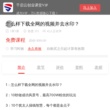
千启云创业课堂VIP
马上加入
成为VIP，万G资源随心下载！
怎么样下载全网的视频并去水印？


1章1课
/

热度 515
/

42人正在学
免费课程
原价 ¥99.00
学习时效 :
永久有效
|
自购买之日起计算有效期

简介
章节
评价
资料
老师
1：
怎么样下载全网的视频并去水印？
2：10秒做成功风景号，最高700W粉丝的玩法
3：10个犹太人搞钱智慧，每个都是金点子