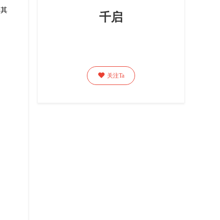
给其
千启

关注Ta