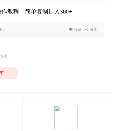
操作教程，简单复制日入300+
00

收藏

分享
有效期
车