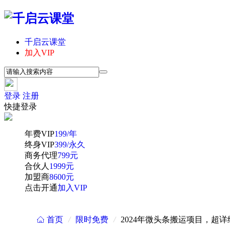
千启云课堂
加入VIP
登录
注册
快捷登录
年费VIP
199/年
终身VIP
399/永久
商务代理
799元
合伙人
1999元
加盟商
8600元
点击开通
加入VIP
首页
/
限时免费
/
2024年微头条搬运项目，超详
