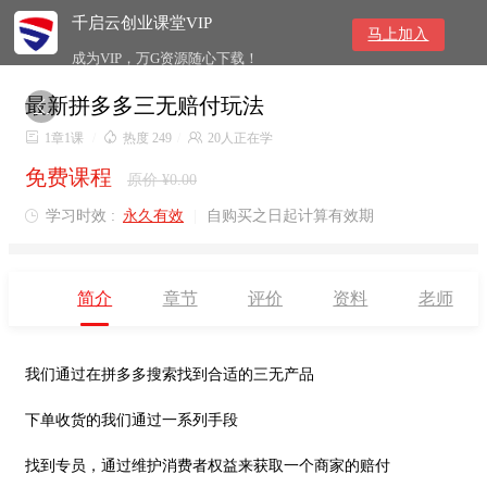
千启云创业课堂VIP
马上加入
成为VIP，万G资源随心下载！
最新拼多多三无赔付玩法


1章1课
/

热度 249
/

20人正在学
免费课程
原价 ¥0.00
学习时效 :
永久有效
|
自购买之日起计算有效期

简介
章节
评价
资料
老师
我们通过在拼多多搜索找到合适的三无产品
下单收货的我们通过一系列手段
找到专员，通过维护消费者权益来获取一个商家的赔付