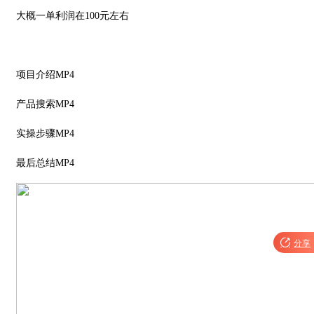
大概一单利润在
100
元左右
项目介绍
MP4
产品搜索
MP4
实操步骤
MP4
最后总结
MP4

分享