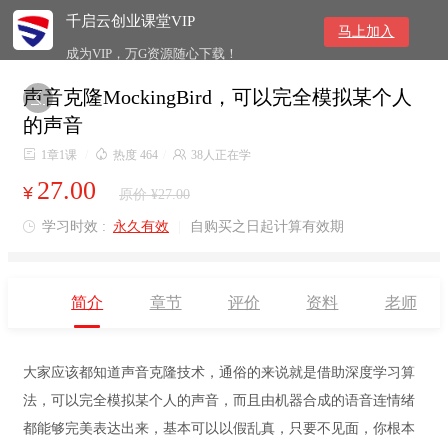
千启云创业课堂VIP
马上加入
成为VIP，万G资源随心下载！
声音克隆MockingBird，可以完全模拟某个人

的声音

1章1课
/

热度 464
/

38人正在学
27.00
¥
原价 ¥27.00
学习时效 :
永久有效
|
自购买之日起计算有效期

简介
章节
评价
资料
老师
大家应该都知道声音克隆技术，通俗的来说就是借助深度学习算
法，可以完全模拟某个人的声音，而且由机器合成的语音连情绪
都能够完美表达出来，基本可以以假乱真，只要不见面，你根本