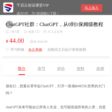
千启云创业课堂VIP
马上加入
成为VIP，万G资源随心下载！
ChatGPT社群：ChatGPT，从0到1保姆级教程


1章1课
/

热度 572
/

47人正在学
44.00
¥
原价 ¥44.00
学习时效 :
永久有效
|
自购买之日起计算有效期

简介
章节
评价
资料
老师
朋友们，想要从零学起ChatGPT，打开一新扇&#8236;世界的大门
吗？
chatGPT未来可能会让所有人失业，也可能造福所有的人类，但是