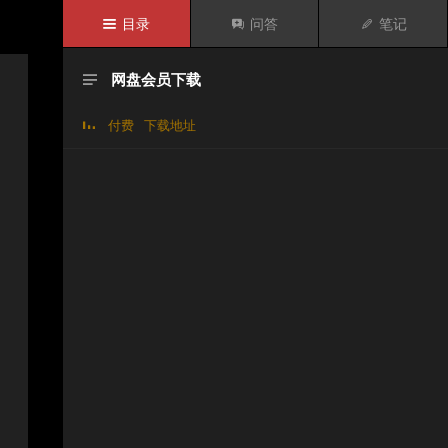

目录

问答

笔记
网盘会员下载

付费
下载地址