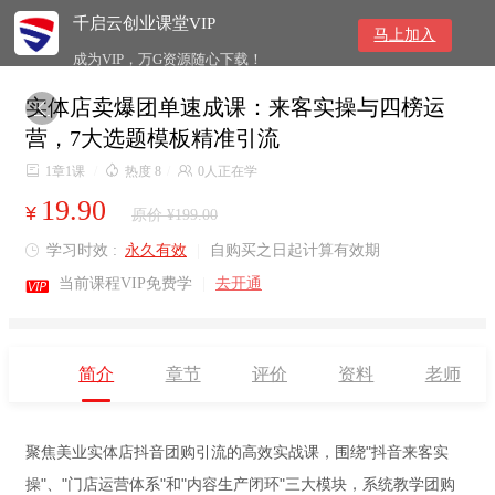
千启云创业课堂VIP
马上加入
成为VIP，万G资源随心下载！
实体店卖爆团单速成课：来客实操与四榜运

营，7大选题模板精准引流

1章1课
/

热度 8
/

0人正在学
19.90
¥
原价 ¥199.00
学习时效 :
永久有效
|
自购买之日起计算有效期


当前课程VIP免费学
|
去开通
简介
章节
评价
资料
老师
聚焦美业实体店抖音团购引流的高效实战课，围绕"抖音来客实
操"、"门店运营体系"和"内容生产闭环"三大模块，系统教学团购