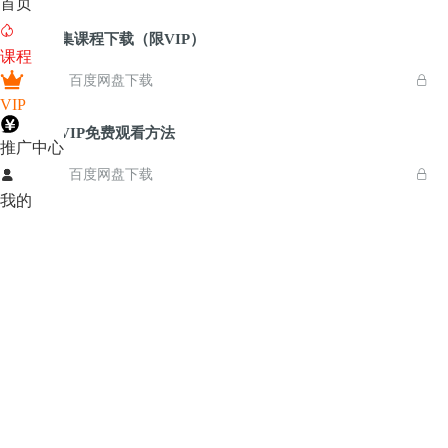
首页

全集课程下载（限VIP）

课程

百度网盘下载

VIP
非VIP免费观看方法

推广中心

百度网盘下载


我的