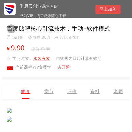
千启云创业课堂VIP
马上加入
成为VIP，万G资源随心下载！
百度贴吧核心引流技术：手动+软件模式


1章1课
/

热度 10359
/

863人正在学
9.90
¥
原价 ¥9.90
学习时效 :
永久有效
|
自购买之日起计算有效期


当前课程VIP免费学
|
去开通
简介
章节
评价
资料
老师