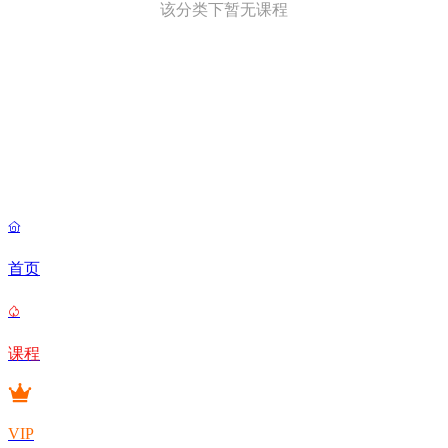
该分类下暂无课程

首页

课程
VIP