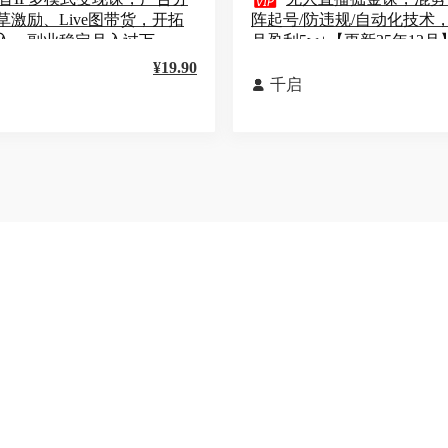

草激励、Live图带货，开拓
阵起号/防违规/自动化技术
入，副业稳定月入过万
月盈利5w+【更新25年12月
¥19.90
千启
