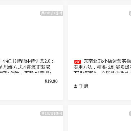
共1章节1课时
I+小红书智能体特训营2.0：

东南亚Tk小店运营实操
I的思维方式才能真正驾驭
实用方法，精准找到能卖爆
变现6位数（更新-结营课）
不讲虚理论，立即能上手的
作
¥19.90
千启

共1章节1课时