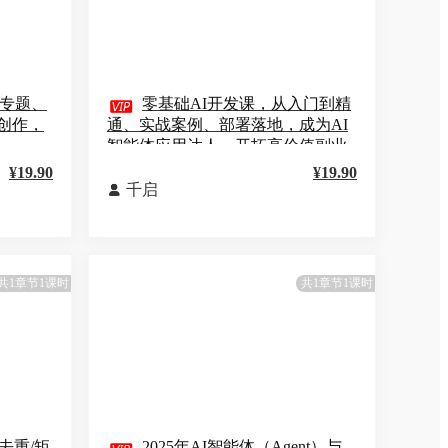
大专题、

零基础AI开发课，从入门到精
创作，
通、实战案例、部署落地，成为AI
智能体应用达人，开拓高价值副业
¥19.90
¥19.90
千启

共1章节1课时
共1章节1课时
去重/矩
2025年AI智能体（Agent）与