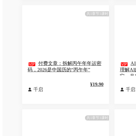
共1章节1课时

付费文章：拆解丙午年年运密

A
码，2026是中国历的“丙午年”
理解A
它，月
¥19.90
千启
千启


共1章节1课时