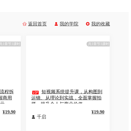
返回首页
我的学院
我的收藏



共1章节1课时
共1章节1课时
全流程拆

短视频系统提升课，从构图到
握商用
运镜、从理论到实战，全面掌握拍
0元
摄，提升个人与商业价值
¥19.90
¥19.90
千启
