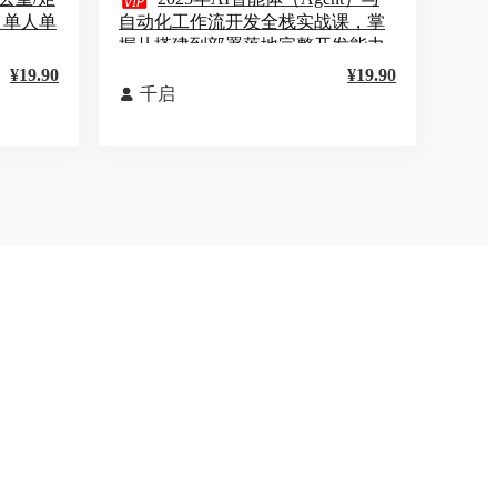

，单人单
自动化工作流开发全栈实战课，掌
】
握从搭建到部署落地完整开发能力
¥19.90
¥19.90
千启
