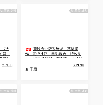
共1章节1课时
共1章节1课时
，7大

剪映专业版系统课，基础操
的货。
作、高级技巧、电影调色、特效制
实操动
作、AI应用/等等，掌握专业级技能
¥19.90
¥19.90
千启

共1章节1课时
共1章节1课时