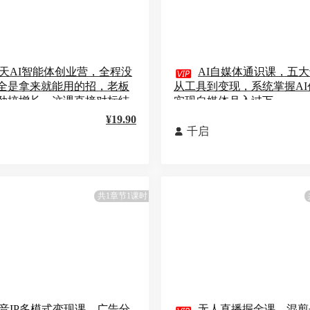
天AI智能体创业营，全程没

AI自媒体通识课，五
全是拿来就能用的招，老板
从工具到变现，系统掌握AI
劲搞增长，这课直接对标结
实现自媒体月入过万
¥19.90
千启

共1章节1课时
音IP多模式变现课，广告分
无人直播掘金课，混剪