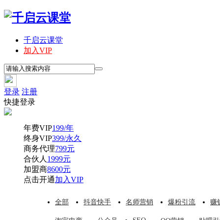
千启云课堂
加入VIP
登录
注册
快捷登录
年费VIP
199/年
终身VIP
399/永久
商务代理
799元
合伙人
1999元
加盟商
8600元
点击开通
加入VIP
全部
抖音快手
名师营销
爆粉引流
赚