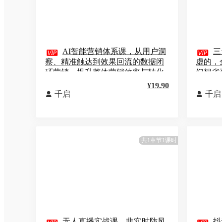

AI智能营销体系课，从用户洞

三
察、精准触达到效果回流的数据闭
虚的，
环营销，提升整体营销效率与转化
们想省
率
果
¥19.90
千启
千启


共1章节1课时
无人直播实战课，非实时防风
抖