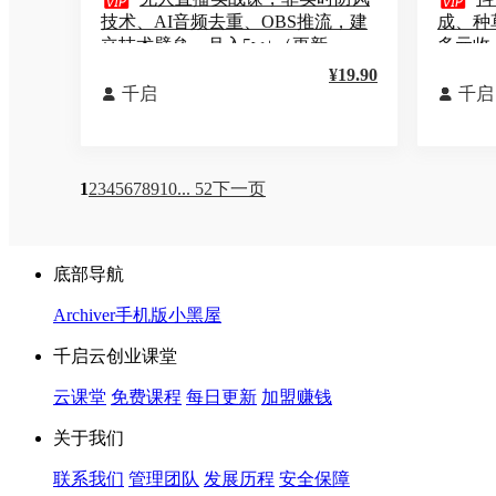


技术、AI音频去重、OBS推流，建
成、种
立技术壁垒，月入5w+（更新
多元收
2026）
¥19.90
千启
千启


1
2
3
4
5
6
7
8
9
10
... 52
下一页
底部导航
Archiver
手机版
小黑屋
千启云创业课堂
云课堂
免费课程
每日更新
加盟赚钱
关于我们
联系我们
管理团队
发展历程
安全保障