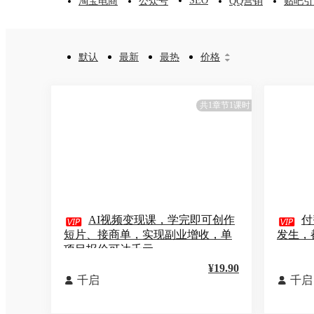
SEO
淘宝电商
公众号
QQ营销
贴吧引
默认
最新
最热
价格


共1章节1课时

AI视频变现课，学完即可创作

付
短片、接商单，实现副业增收，单
发生，
项目报价可达千元
¥19.90
千启
千启

