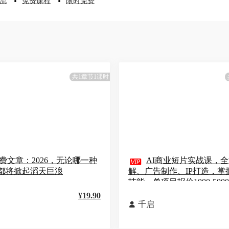
流
免费课程
限时免费
共1章节1课时
费文章：2026，无论哪一种

AI商业短片实战课，
都将掀起滔天巨浪
解、广告制作、IP打造，掌
技能，单项目报价1000-500
¥19.90
千启
