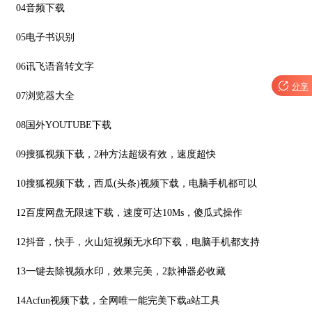
04音频下载
05电子书识别
06讯飞语音转文字

分享
07浏览器大全
08国外YOUTUBE下载
09搜狐视频下载，2种方法超级有效，速度超快
10搜狐视频下载，西瓜(头条)视频下载，电脑手机都可以
12百度网盘无限速下载，速度可达10Ms，傻瓜式操作
12抖音，快手，火山短视频无水印下载，电脑手机都支持
13一键去除视频水印，效果完美，2款神器必收藏
14Acfun视频下载，全网唯一能完美下载a站工具