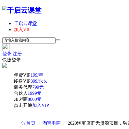
千启云课堂
加入VIP
登录
注册
快捷登录
年费VIP
199/年
终身VIP
399/永久
商务代理
799元
合伙人
1999元
加盟商
8600元
点击开通
加入VIP
首页
/
淘宝电商
/
2020淘宝店群无货源项目，独
