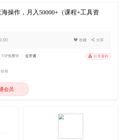
海操作，月入50000+（课程+工具资
.00

收藏

分享
VIP免费学
/
去开通

分享课程
有效期
通会员