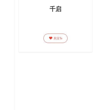
千启

关注Ta