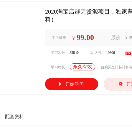
2020淘宝店群无货源项目，独家蓝
料）
99.00
|
原价：¥ 99
学习价格
¥
学习次数
858 次

人气
10306

永久有效
学习时长
自购买之日起计算


开始学习
开
配套资料