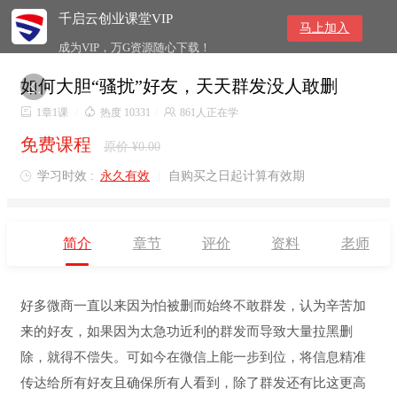
千启云创业课堂VIP
马上加入
成为VIP，万G资源随心下载！
如何大胆“骚扰”好友，天天群发没人敢删


1章1课
/

热度 10331
/

861人正在学
免费课程
原价 ¥0.00
学习时效 :
永久有效
|
自购买之日起计算有效期

简介
章节
评价
资料
老师
好多微商一直以来因为怕被删而始终不敢群发，认为辛苦加
来的好友，如果因为太急功近利的群发而导致大量拉黑删
除，就得不偿失。可如今在微信上能一步到位，将信息精准
传达给所有好友且确保所有人看到，除了群发还有比这更高