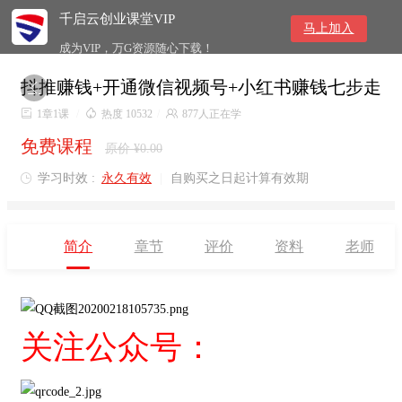
千启云创业课堂VIP
马上加入
成为VIP，万G资源随心下载！
抖推赚钱+开通微信视频号+小红书赚钱七步走


1章1课
/

热度 10532
/

877人正在学
免费课程
原价 ¥0.00
学习时效 :
永久有效
|
自购买之日起计算有效期

简介
章节
评价
资料
老师
关注公众号：