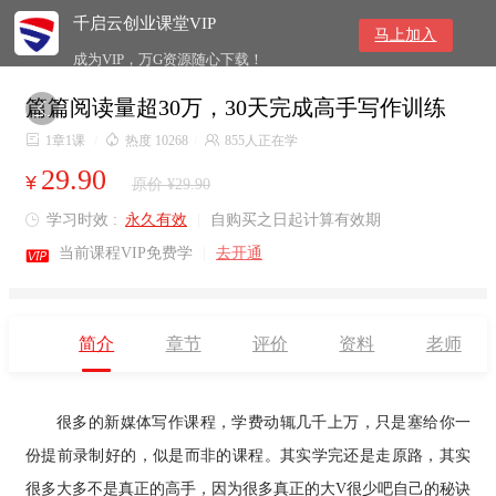
千启云创业课堂VIP
马上加入
成为VIP，万G资源随心下载！
篇篇阅读量超30万，30天完成高手写作训练


1章1课
/

热度 10268
/

855人正在学
29.90
¥
原价 ¥29.90
学习时效 :
永久有效
|
自购买之日起计算有效期


当前课程VIP免费学
|
去开通
简介
章节
评价
资料
老师
很多的新媒体写作课程，学费动辄几千上万，只是塞给你一
份提前录制好的，似是而非的课程。其实学完还是走原路，其实
很多大多不是真正的高手，因为很多真正的大V很少吧自己的秘诀