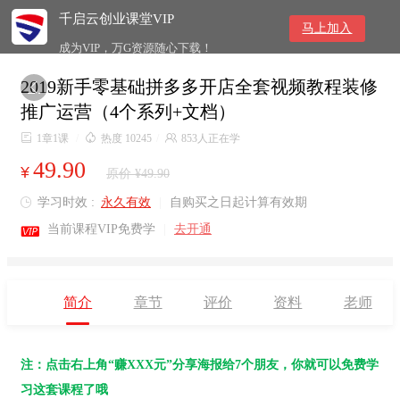
千启云创业课堂VIP
马上加入
成为VIP，万G资源随心下载！
2019新手零基础拼多多开店全套视频教程装修

推广运营（4个系列+文档）

1章1课
/

热度 10245
/

853人正在学
49.90
¥
原价 ¥49.90
学习时效 :
永久有效
|
自购买之日起计算有效期


当前课程VIP免费学
|
去开通
简介
章节
评价
资料
老师
注：点击右上角“赚XXX元”分享海报给7个朋友，你就可以免费学
习这套课程了哦